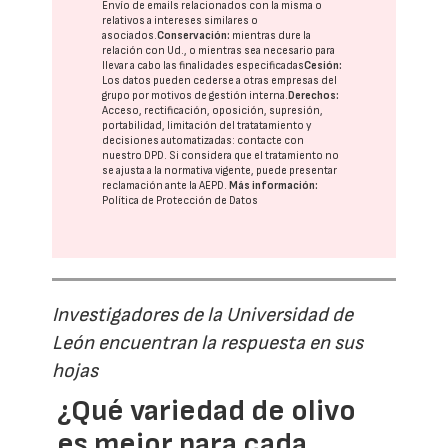
Envío de emails relacionados con la misma o
relativos a intereses similares o
asociados.
Conservación:
mientras dure la
relación con Ud., o mientras sea necesario para
llevar a cabo las finalidades especificadas
Cesión:
Los datos pueden cederse a otras
empresas del
grupo
por motivos de gestión interna.
Derechos:
Acceso, rectificación, oposición, supresión,
portabilidad, limitación del tratatamiento y
decisiones automatizadas:
contacte con
nuestro DPD
. Si considera que el tratamiento no
se ajusta a la normativa vigente, puede presentar
reclamación ante la
AEPD
.
Más información:
Política de Protección de Datos
Investigadores de la Universidad de
León encuentran la respuesta en sus
hojas
¿Qué variedad de olivo
es mejor para cada