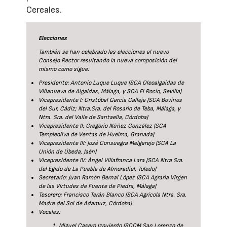
Cereales.
Elecciones
También se han celebrado las elecciones al nuevo
Consejo Rector resultando la nueva composición del
mismo como sigue:
Presidente: Antonio Luque Luque (SCA Oleoalgaidas de
Villanueva de Algaidas, Málaga, y SCA El Rocío, Sevilla)
Vicepresidente I: Cristóbal García Calleja (SCA Bovinos
del Sur, Cádiz; Ntra.Sra. del Rosario de Teba, Málaga, y
Ntra. Sra. del Valle de Santaella, Córdoba)
Vicepresidente II: Gregorio Núñez González (SCA
Templeoliva de Ventas de Huelma, Granada)
Vicepresidente III: José Consuegra Melgarejo (SCA La
Unión de Úbeda, Jaén)
Vicepresidente IV: Ángel Villafranca Lara (SCA Ntra Sra.
del Egido de La Puebla de Almoradiel, Toledo)
Secretario: Juan Ramón Bernal López (SCA Agraria Virgen
de las Virtudes de Fuente de Piedra, Málaga)
Tesorero: Francisco Terán Blanco (SCA Agrícola Ntra. Sra.
Madre del Sol de Adamuz, Córdoba)
Vocales:
Miguel Casero Izquierdo (SCCM San Lorenzo de