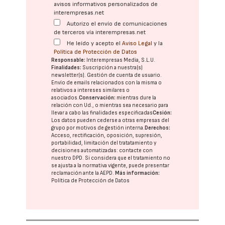
avisos informativos personalizados de
interempresas.net
Autorizo el envío de comunicaciones
de terceros vía interempresas.net
He leído y acepto el
Aviso Legal
y la
Política de Protección de Datos
Responsable:
Interempresas Media, S.L.U.
Finalidades:
Suscripción a nuestra(s)
newsletter(s). Gestión de cuenta de usuario.
Envío de emails relacionados con la misma o
relativos a intereses similares o
asociados.
Conservación:
mientras dure la
relación con Ud., o mientras sea necesario para
llevar a cabo las finalidades especificadas
Cesión:
Los datos pueden cederse a otras
empresas del
grupo
por motivos de gestión interna.
Derechos:
Acceso, rectificación, oposición, supresión,
portabilidad, limitación del tratatamiento y
decisiones automatizadas:
contacte con
nuestro DPD
. Si considera que el tratamiento no
se ajusta a la normativa vigente, puede presentar
reclamación ante la
AEPD
.
Más información:
Política de Protección de Datos