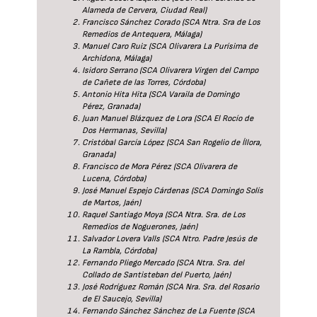
Alameda de Cervera, Ciudad Real)
Francisco Sánchez Corado (SCA Ntra. Sra de Los
Remedios de Antequera, Málaga)
Manuel Caro Ruiz (SCA Olivarera La Purísima de
Archidona, Málaga)
Isidoro Serrano (SCA Olivarera Virgen del Campo
de Cañete de las Torres, Córdoba)
Antonio Hita Hita (SCA Varaila de Domingo
Pérez, Granada)
Juan Manuel Blázquez de Lora (SCA El Rocío de
Dos Hermanas, Sevilla)
Cristóbal García López (SCA San Rogelio de Íllora,
Granada)
Francisco de Mora Pérez (SCA Olivarera de
Lucena, Córdoba)
José Manuel Espejo Cárdenas (SCA Domingo Solís
de Martos, Jaén)
Raquel Santiago Moya (SCA Ntra. Sra. de Los
Remedios de Noguerones, Jaén)
Salvador Lovera Valls (SCA Ntro. Padre Jesús de
La Rambla, Córdoba)
Fernando Pliego Mercado (SCA Ntra. Sra. del
Collado de Santisteban del Puerto, Jaén)
José Rodríguez Román (SCA Nra. Sra. del Rosario
de El Saucejo, Sevilla)
Fernando Sánchez Sánchez de La Fuente (SCA