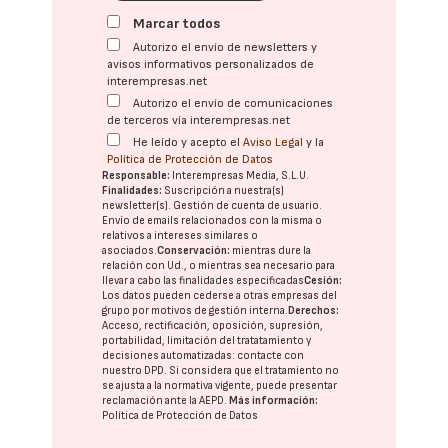
Marcar todos
Autorizo el envío de newsletters y
avisos informativos personalizados de
interempresas.net
Autorizo el envío de comunicaciones
de terceros vía interempresas.net
He leído y acepto el
Aviso Legal
y la
Política de Protección de Datos
Responsable:
Interempresas Media, S.L.U.
Finalidades:
Suscripción a nuestra(s)
newsletter(s). Gestión de cuenta de usuario.
Envío de emails relacionados con la misma o
relativos a intereses similares o
asociados.
Conservación:
mientras dure la
relación con Ud., o mientras sea necesario para
llevar a cabo las finalidades especificadas
Cesión:
Los datos pueden cederse a otras
empresas del
grupo
por motivos de gestión interna.
Derechos:
Acceso, rectificación, oposición, supresión,
portabilidad, limitación del tratatamiento y
decisiones automatizadas:
contacte con
nuestro DPD
. Si considera que el tratamiento no
se ajusta a la normativa vigente, puede presentar
reclamación ante la
AEPD
.
Más información:
Política de Protección de Datos