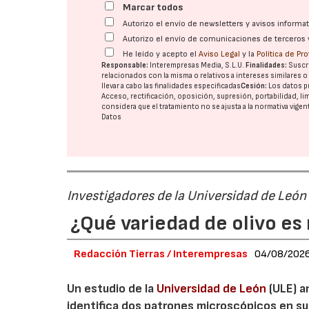
Marcar todos
Autorizo el envío de newsletters y avisos inform
Autorizo el envío de comunicaciones de terceros 
He leído y acepto el
Aviso Legal
y la
Política de Pr
Responsable:
Interempresas Media, S.L.U.
Finalidades:
Suscri
relacionados con la misma o relativos a intereses similares 
llevar a cabo las finalidades especificadas
Cesión:
Los datos p
Acceso, rectificación, oposición, supresión, portabilidad, l
considera que el tratamiento no se ajusta a la normativa vige
Datos
Investigadores de la Universidad de León
¿Qué variedad de olivo es 
Redacción Tierras / Interempresas
04/08/202
Un estudio de la
Universidad de León
(ULE) a
identifica dos patrones microscópicos en su