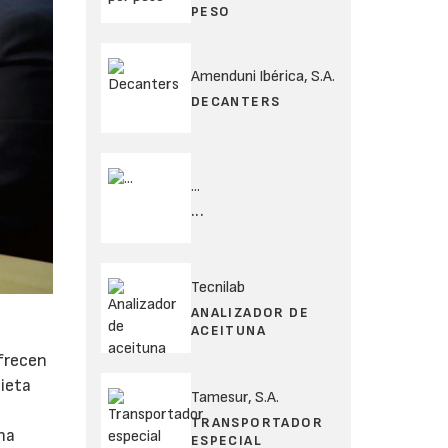
PESO
Amenduni Ibérica, S.A.
DECANTERS
...
...
Tecnilab
ANALIZADOR DE
ACEITUNA
ofrecen
ieta
Tamesur, S.A.
TRANSPORTADOR
na
ESPECIAL