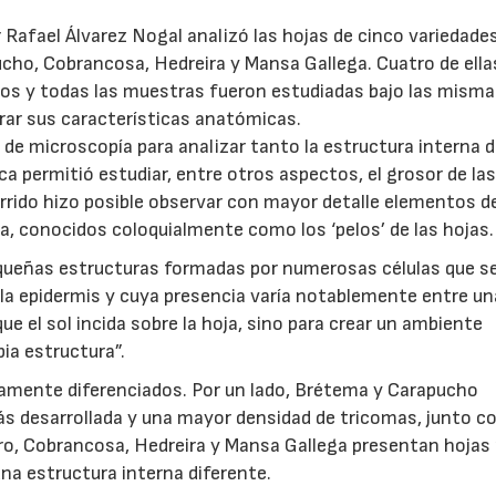
or Rafael Álvarez Nogal analizó las hojas de cinco variedade
ucho, Cobrancosa, Hedreira y Mansa Gallega. Cuatro de ella
os y todas las muestras fueron estudiadas bajo las mism
rar sus características anatómicas.
 de microscopía para analizar tanto la estructura interna d
a permitió estudiar, entre otros aspectos, el grosor de las
rrido hizo posible observar con mayor detalle elementos d
a, conocidos coloquialmente como los ‘pelos’ de las hojas.
equeñas estructuras formadas por numerosas células que s
la epidermis y cuya presencia varía notablemente entre u
ue el sol incida sobre la hoja, sino para crear un ambiente
pia estructura”.
aramente diferenciados. Por un lado, Brétema y Carapucho
s desarrollada y una mayor densidad de tricomas, junto c
tro, Cobrancosa, Hedreira y Mansa Gallega presentan hoja
na estructura interna diferente.