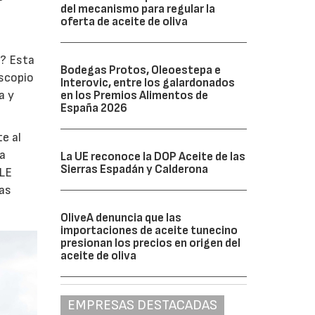
del mecanismo para regular la
oferta de aceite de oliva
o? Esta
Bodegas Protos, Oleoestepa e
oscopio
Interovic, entre los galardonados
a y
en los Premios Alimentos de
España 2026
e al
la
La UE reconoce la DOP Aceite de las
Sierras Espadán y Calderona
ULE
las
OliveA denuncia que las
importaciones de aceite tunecino
presionan los precios en origen del
aceite de oliva
EMPRESAS DESTACADAS