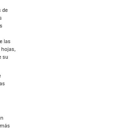
s de
s
as
e las
 hojas,
e su
e
nas
on
s más