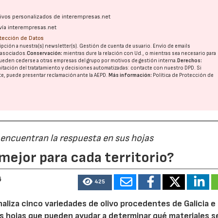
ativos personalizados de interempresas.net
23/07/2026
30/07/2026
vía interempresas.net
otección de Datos
pción a nuestra(s) newsletter(s). Gestión de cuenta de usuario. Envío de emails
o asociados.
Conservación:
mientras dure la relación con Ud., o mientras sea necesario para
ueden cederse a otras
empresas del grupo
por motivos de gestión interna.
Derechos:
imitación del tratatamiento y decisiones automatizadas:
contacte con nuestro DPD
. Si
nte, puede presentar reclamación ante la
AEPD
.
Más información:
Política de Protección de
 encuentran la respuesta en sus hojas
mejor para cada territorio?
6
425
naliza cinco variedades de olivo procedentes de Galicia e
s hojas que pueden ayudar a determinar qué materiales s