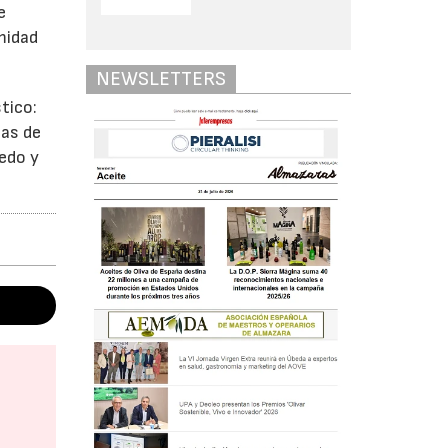
e
imidad
NEWSLETTERS
tico:
mas de
ledo y