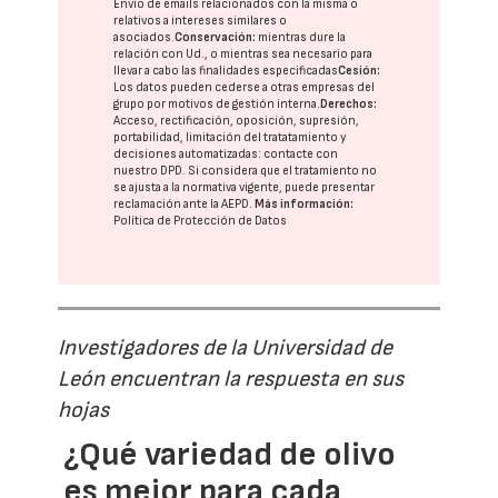
Envío de emails relacionados con la misma o
relativos a intereses similares o
asociados.
Conservación:
mientras dure la
relación con Ud., o mientras sea necesario para
llevar a cabo las finalidades especificadas
Cesión:
Los datos pueden cederse a otras
empresas del
grupo
por motivos de gestión interna.
Derechos:
Acceso, rectificación, oposición, supresión,
portabilidad, limitación del tratatamiento y
decisiones automatizadas:
contacte con
nuestro DPD
. Si considera que el tratamiento no
se ajusta a la normativa vigente, puede presentar
reclamación ante la
AEPD
.
Más información:
Política de Protección de Datos
Investigadores de la Universidad de
León encuentran la respuesta en sus
hojas
¿Qué variedad de olivo
es mejor para cada