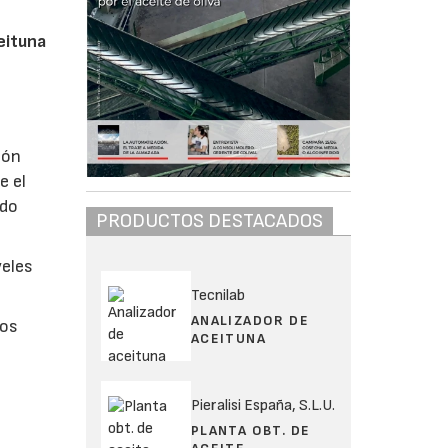
eituna
ión
e el
ido
PRODUCTOS DESTACADOS
veles
Tecnilab
ANALIZADOR DE
los
ACEITUNA
Pieralisi España, S.L.U.
PLANTA OBT. DE