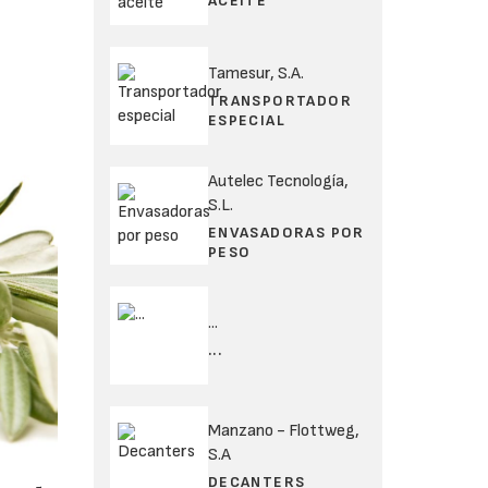
ACEITE
Tamesur, S.A.
TRANSPORTADOR
ESPECIAL
Autelec Tecnología,
S.L.
ENVASADORAS POR
PESO
...
...
Manzano - Flottweg,
S.A
DECANTERS