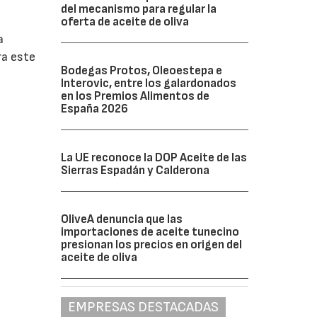
del mecanismo para regular la
oferta de aceite de oliva
a
ra este
Bodegas Protos, Oleoestepa e
Interovic, entre los galardonados
en los Premios Alimentos de
España 2026
La UE reconoce la DOP Aceite de las
Sierras Espadán y Calderona
OliveA denuncia que las
importaciones de aceite tunecino
presionan los precios en origen del
aceite de oliva
EMPRESAS DESTACADAS