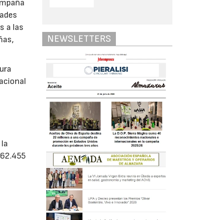
campaña
dades
s a las
NEWSLETTERS
ñas,
tura
acional
 la
062.455