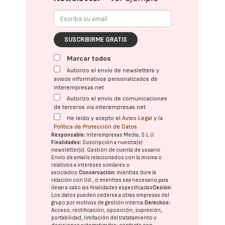
SUSCRIBIRME GRATIS
Marcar todos
Autorizo el envío de newsletters y
avisos informativos personalizados de
interempresas.net
Autorizo el envío de comunicaciones
de terceros vía interempresas.net
He leído y acepto el
Aviso Legal
y la
Política de Protección de Datos
Responsable:
Interempresas Media, S.L.U.
Finalidades:
Suscripción a nuestra(s)
newsletter(s). Gestión de cuenta de usuario.
Envío de emails relacionados con la misma o
relativos a intereses similares o
asociados.
Conservación:
mientras dure la
relación con Ud., o mientras sea necesario para
llevar a cabo las finalidades especificadas
Cesión:
Los datos pueden cederse a otras
empresas del
grupo
por motivos de gestión interna.
Derechos:
Acceso, rectificación, oposición, supresión,
portabilidad, limitación del tratatamiento y