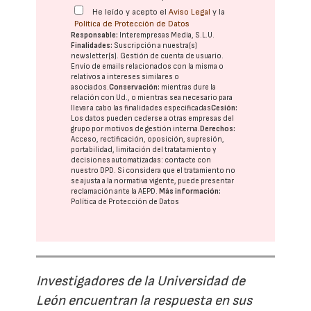
He leído y acepto el
Aviso Legal
y la
Política de Protección de Datos
Responsable:
Interempresas Media, S.L.U.
Finalidades:
Suscripción a nuestra(s)
newsletter(s). Gestión de cuenta de usuario.
Envío de emails relacionados con la misma o
relativos a intereses similares o
asociados.
Conservación:
mientras dure la
relación con Ud., o mientras sea necesario para
llevar a cabo las finalidades especificadas
Cesión:
Los datos pueden cederse a otras
empresas del
grupo
por motivos de gestión interna.
Derechos:
Acceso, rectificación, oposición, supresión,
portabilidad, limitación del tratatamiento y
decisiones automatizadas:
contacte con
nuestro DPD
. Si considera que el tratamiento no
se ajusta a la normativa vigente, puede presentar
reclamación ante la
AEPD
.
Más información:
Política de Protección de Datos
Investigadores de la Universidad de
León encuentran la respuesta en sus