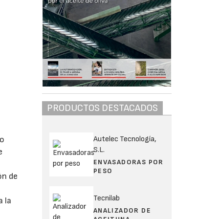
PRODUCTOS DESTACADOS
Autelec Tecnología,
eo
S.L.
e
ENVASADORAS POR
PESO
ón de
Tecnilab
 la
ANALIZADOR DE