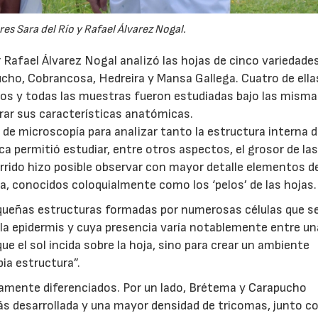
es Sara del Río y Rafael Álvarez Nogal.
or Rafael Álvarez Nogal analizó las hojas de cinco variedade
ucho, Cobrancosa, Hedreira y Mansa Gallega. Cuatro de ella
os y todas las muestras fueron estudiadas bajo las mism
rar sus características anatómicas.
 de microscopía para analizar tanto la estructura interna d
a permitió estudiar, entre otros aspectos, el grosor de las
rrido hizo posible observar con mayor detalle elementos d
a, conocidos coloquialmente como los ‘pelos’ de las hojas.
equeñas estructuras formadas por numerosas células que s
la epidermis y cuya presencia varía notablemente entre u
ue el sol incida sobre la hoja, sino para crear un ambiente
pia estructura”.
aramente diferenciados. Por un lado, Brétema y Carapucho
s desarrollada y una mayor densidad de tricomas, junto c