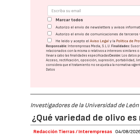
Marcar todos
Autorizo el envío de newsletters y avisos inform
Autorizo el envío de comunicaciones de terceros 
He leído y acepto el
Aviso Legal
y la
Política de Pr
Responsable:
Interempresas Media, S.L.U.
Finalidades:
Suscri
relacionados con la misma o relativos a intereses similares 
llevar a cabo las finalidades especificadas
Cesión:
Los datos p
Acceso, rectificación, oposición, supresión, portabilidad, l
considera que el tratamiento no se ajusta a la normativa vige
Datos
Investigadores de la Universidad de León
¿Qué variedad de olivo es 
Redacción Tierras / Interempresas
04/08/202