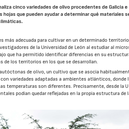
naliza cinco variedades de olivo procedentes de Galicia e
23/07/2026
30/07/2026
s hojas que pueden ayudar a determinar qué materiales s
limáticas.
 es más adecuada para cultivar en un determinado territori
nvestigadores de la Universidad de León al estudiar al micr
ajo que ha permitido identificar diferencias en su estructur
 de los territorios en los que se desarrollan.
 autóctonas de olivo, un cultivo que se asocia habitualment
 con variedades adaptadas a ambientes atlánticos, donde 
y las temperaturas son diferentes. Precisamente, desde la 
tales podían quedar reflejadas en la propia estructura de 