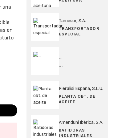
ACEITUNA
r una
Tamesur, S.A.
ible
TRANSPORTADOR
das en
ESPECIAL
atuito
...
...
Pieralisi España, S.L.U.
PLANTA OBT. DE
ACEITE
Amenduni Ibérica, S.A.
BATIDORAS
INDUSTRIALES