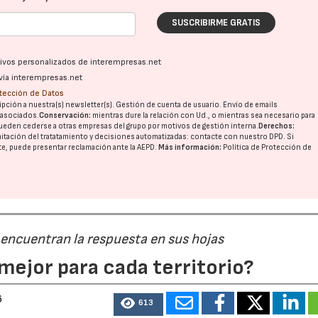
SUSCRIBIRME GRATIS
ativos personalizados de interempresas.net
vía interempresas.net
otección de Datos
pción a nuestra(s) newsletter(s). Gestión de cuenta de usuario. Envío de emails
o asociados.
Conservación:
mientras dure la relación con Ud., o mientras sea necesario para
ueden cederse a otras
empresas del grupo
por motivos de gestión interna.
Derechos:
imitación del tratatamiento y decisiones automatizadas:
contacte con nuestro DPD
. Si
nte, puede presentar reclamación ante la
AEPD
.
Más información:
Política de Protección de
 encuentran la respuesta en sus hojas
mejor para cada territorio?
6
613