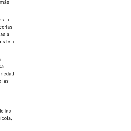
s más
esta
cerlas
as al
juste a
n
ca
ariedad
e las
de las
ícola,