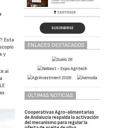
23/07/2026
e
SUSCRIBIRSE
o? Esta
ENLACES DESTACADOS
oscopio
a y
e al
la
ULE
las
ÚLTIMAS NOTICIAS
Cooperativas Agro-alimentarias
de Andalucía respalda la activación
del mecanismo para regular la
oferta de aceite de oliva