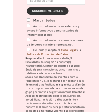
SUSCRIBIRME GRATIS
Marcar todos
Autorizo el envío de newsletters y
avisos informativos personalizados de
interempresas.net
Autorizo el envío de comunicaciones
de terceros vía interempresas.net
He leído y acepto el
Aviso Legal
y la
Política de Protección de Datos
Responsable:
Interempresas Media, S.L.U.
Finalidades:
Suscripción a nuestra(s)
newsletter(s). Gestión de cuenta de usuario.
Envío de emails relacionados con la misma o
relativos a intereses similares o
asociados.
Conservación:
mientras dure la
relación con Ud., o mientras sea necesario para
llevar a cabo las finalidades especificadas
Cesión:
Los datos pueden cederse a otras
empresas del
grupo
por motivos de gestión interna.
Derechos:
Acceso, rectificación, oposición, supresión,
portabilidad, limitación del tratatamiento y
decisiones automatizadas:
contacte con
nuestro DPD
. Si considera que el tratamiento no
se ajusta a la normativa vigente, puede presentar