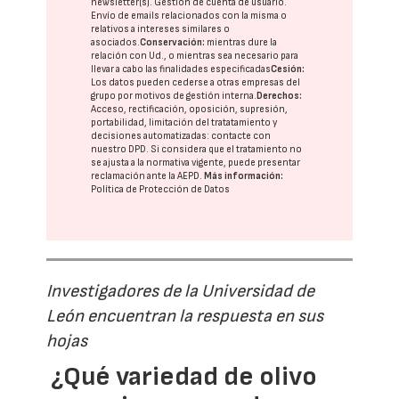
newsletter(s). Gestión de cuenta de usuario.
Envío de emails relacionados con la misma o
relativos a intereses similares o
asociados.
Conservación:
mientras dure la
relación con Ud., o mientras sea necesario para
llevar a cabo las finalidades especificadas
Cesión:
Los datos pueden cederse a otras
empresas del
grupo
por motivos de gestión interna.
Derechos:
Acceso, rectificación, oposición, supresión,
portabilidad, limitación del tratatamiento y
decisiones automatizadas:
contacte con
nuestro DPD
. Si considera que el tratamiento no
se ajusta a la normativa vigente, puede presentar
reclamación ante la
AEPD
.
Más información:
Política de Protección de Datos
Investigadores de la Universidad de
León encuentran la respuesta en sus
hojas
¿Qué variedad de olivo