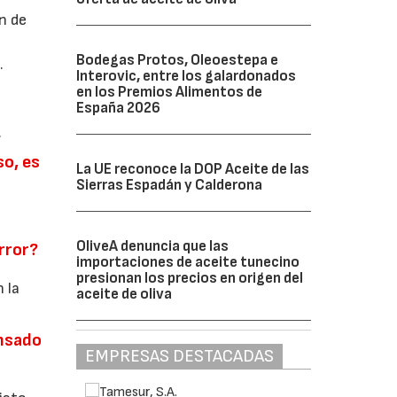
n de
Bodegas Protos, Oleoestepa e
.
Interovic, entre los galardonados
en los Premios Alimentos de
España 2026
.
so, es
La UE reconoce la DOP Aceite de las
Sierras Espadán y Calderona
OliveA denuncia que las
rror?
importaciones de aceite tunecino
presionan los precios en origen del
 la
aceite de oliva
ensado
EMPRESAS DESTACADAS