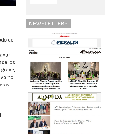
NEWSLETTERS
odo de
mayor
sde los
 grave,
ivo no
reras
l