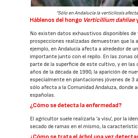
“Sólo en Andalucía la verticilosis afecta
Háblenos del hongo
Verticillium dahliae
y
No existen datos exhaustivos disponibles de v
prospecciones realizadas demuestran que la 
ejemplo, en Andalucía afecta a alrededor de u
importante junto con el repilo. En las zonas o
parte de la superficie de este cultivo, y en l
años de la década de 1990, la aparición de nu
especialmente en plantaciones jóvenes de 3 a 
sólo afecta a la Comunidad Andaluza, donde ad
españolas.
¿Cómo se detecta la enfermedad?
El agricultor suele realizarla ‘a visu’, por la 
secado de ramas en el mismo, la característica
¿Cómo se trata el árbol una vez detecta