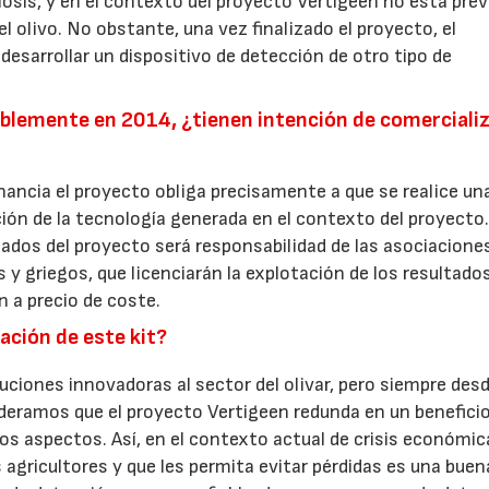
cilosis, y en el contexto del proyecto Vertigeen no está pre
el olivo. No obstante, una vez finalizado el proyecto, el
desarrollar un dispositivo de detección de otro tipo de
isiblemente en 2014, ¿tienen intención de comerciali
nancia el proyecto obliga precisamente a que se realice un
ción de la tecnología generada en el contexto del proyecto
ltados del proyecto será responsabilidad de las asociacione
y griegos, que licenciarán la explotación de los resultado
n a precio de coste.
zación de este kit?
ciones innovadoras al sector del olivar, pero siempre des
sideramos que el proyecto Vertigeen redunda en un benefici
s aspectos. Así, en el contexto actual de crisis económic
 agricultores y que les permita evitar pérdidas es una buen