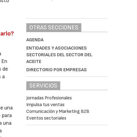
visto
OTRAS SECCIONES
zarlo?
AGENDA
ENTIDADES Y ASOCIACIONES
a
SECTORIALES DEL SECTOR DEL
. En
ACEITE
s de
DIRECTORIO POR EMPRESAS
s a
SERVICIOS
Jornadas Profesionales
Impulsa tus ventas
de una
Comunicación y Marketing B2B
o para
Eventos sectoriales
a una
a