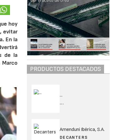
 que hoy
 evitar
a. En la
dvertirá
s de la
a Marco
PRODUCTOS DESTACADOS
...
...
Amenduni Ibérica, S.A.
DECANTERS