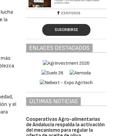
 lucha
23/07/2026
e la
SUSCRIBIRSE
ENLACES DESTACADOS
o más
ablezca
medad,
ÚLTIMAS NOTICIAS
ión y el
para
Cooperativas Agro-alimentarias
de Andalucía respalda la activación
del mecanismo para regular la
oferta de aceite de oliva