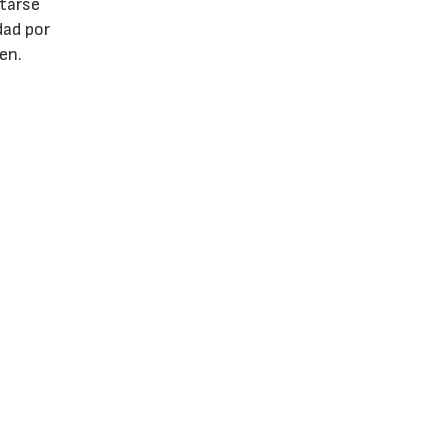
ctarse
dad por
cen.