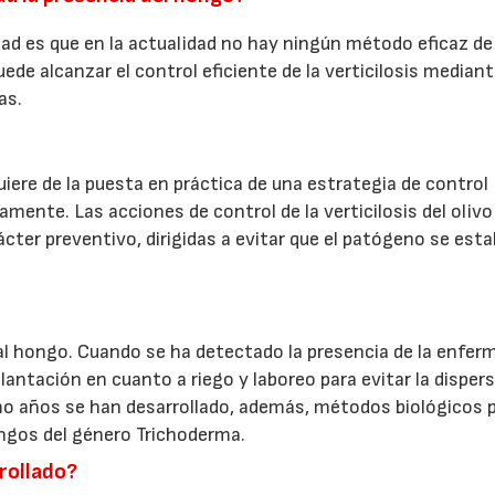
dad es que en la actualidad no hay ningún método eficaz de
23/07/2026
30/07/2026
uede alcanzar el control eficiente de la verticilosis mediant
as.
quiere de la puesta en práctica de una estrategia de control
mente. Las acciones de control de la verticilosis del oliv
cter preventivo, dirigidas a evitar que el patógeno se est
 al hongo. Cuando se ha detectado la presencia de la enfer
lantación en cuanto a riego y laboreo para evitar la dispers
imo años se han desarrollado, además, métodos biológicos 
hongos del género Trichoderma.
rrollado?