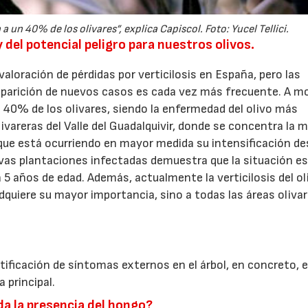
 a un 40% de los olivares”, explica Capiscol. Foto: Yucel Tellici.
 del potencial peligro para nuestros olivos.
aloración de pérdidas por verticilosis en España, pero las
aparición de nuevos casos es cada vez más frecuente. A m
n 40% de los olivares, siendo la enfermedad del olivo más
livareras del Valle del Guadalquivir, donde se concentra la 
as que está ocurriendo en mayor medida su intensificación de
evas plantaciones infectadas demuestra que la situación es
5 años de edad. Además, actualmente la verticilosis del ol
quiere su mayor importancia, sino a todas las áreas oliva
identificación de síntomas externos en el árbol, en concreto, e
 principal.
da la presencia del hongo?