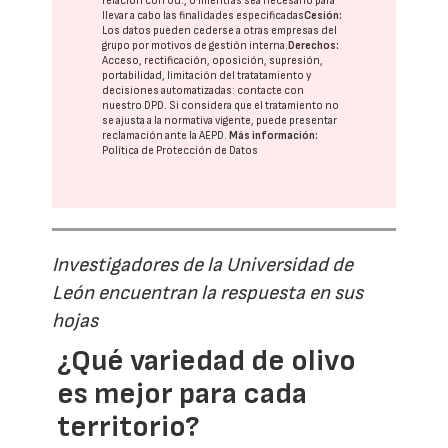
relación con Ud., o mientras sea necesario para
llevar a cabo las finalidades especificadas
Cesión:
Los datos pueden cederse a otras
empresas del
grupo
por motivos de gestión interna.
Derechos:
Acceso, rectificación, oposición, supresión,
portabilidad, limitación del tratatamiento y
decisiones automatizadas:
contacte con
nuestro DPD
. Si considera que el tratamiento no
se ajusta a la normativa vigente, puede presentar
reclamación ante la
AEPD
.
Más información:
Política de Protección de Datos
Investigadores de la Universidad de
León encuentran la respuesta en sus
hojas
¿Qué variedad de olivo
es mejor para cada
territorio?