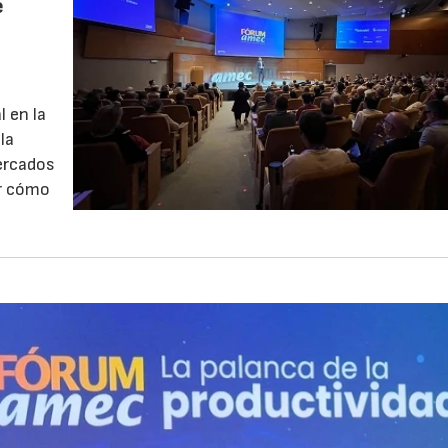
e
l en la
la
mercados
ar cómo