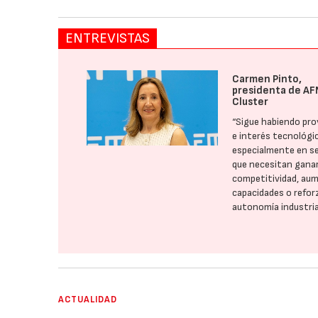
ENTREVISTAS
Carmen Pinto,
presidenta de AF
Cluster
“Sigue habiendo pr
e interés tecnológi
especialmente en s
que necesitan gana
competitividad, au
capacidades o refor
autonomía industria
ACTUALIDAD