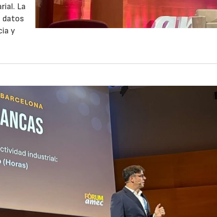
ial. La
e datos
cia y