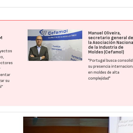
Manuel Oliveira,
M
secretario general d
la Asociación Naciona
de la Industria de
oyectos
Moldes (Cefamol)
co,
"Portugal busca consolid
ectores
su presencia internacion
r
en moldes de alta
mentar
complejidad"
zar su
l”