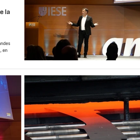
e la
andes
, en