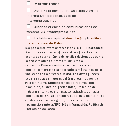
Marcar todos
Autorizo el envío de newsletters y avisos
informativos personalizados de
interempresas.net
Autorizo el envío de comunicaciones de
terceros vía interempresas.net
He leído y acepto el
Aviso Legal
y la
Política
de Protección de Datos
Responsable:
Interempresas Media, S.L.U.
Finalidades:
Suscripción a nuestra(s) newsletter(s). Gestión de
cuenta de usuario. Envío de emails relacionados con la
misma o relativos a intereses similares o
asociados.
Conservación:
mientras dure la relación
con Ud., o mientras sea necesario para llevar a cabo las
finalidades especificadas
Cesión:
Los datos pueden
cederse a otras
empresas del grupo
por motivos de
gestión interna.
Derechos:
Acceso, rectificación,
oposición, supresión, portabilidad, limitación del
tratatamiento y decisiones automatizadas:
contacte
con nuestro DPD
. Si considera que el tratamiento no se
ajusta a la normativa vigente, puede presentar
reclamación ante la
AEPD
.
Más información:
Política de
Protección de Datos