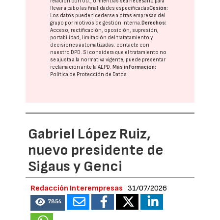
relación con Ud., o mientras sea necesario para
llevar a cabo las finalidades especificadas
Cesión:
Los datos pueden cederse a otras
empresas del
grupo
por motivos de gestión interna.
Derechos:
Acceso, rectificación, oposición, supresión,
portabilidad, limitación del tratatamiento y
decisiones automatizadas:
contacte con
nuestro DPD
. Si considera que el tratamiento no
se ajusta a la normativa vigente, puede presentar
reclamación ante la
AEPD
.
Más información:
Política de Protección de Datos
Gabriel López Ruiz,
nuevo presidente de
Sigaus y Genci
Redacción Interempresas
31/07/2026
7854