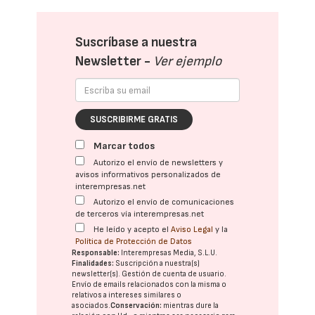
Suscríbase a nuestra
Newsletter -
Ver ejemplo
SUSCRIBIRME GRATIS
Marcar todos
Autorizo el envío de newsletters y
avisos informativos personalizados de
interempresas.net
Autorizo el envío de comunicaciones
de terceros vía interempresas.net
He leído y acepto el
Aviso Legal
y la
Política de Protección de Datos
Responsable:
Interempresas Media, S.L.U.
Finalidades:
Suscripción a nuestra(s)
newsletter(s). Gestión de cuenta de usuario.
Envío de emails relacionados con la misma o
relativos a intereses similares o
asociados.
Conservación:
mientras dure la