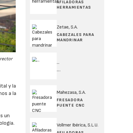
AFILADORAS
HERRAMIENTAS
Zetae, S.A.
CABEZALES PARA
MANDRINAR
irector
...
...
s
tal y la
Mahezasa, S.A.
nos a la
FRESADORA
PUENTE CNC
es un
ología.
Vollmer Ibérica, S.L.U.
AFILADORAS