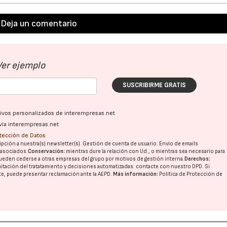
Deja un comentario
28/07/2026
30/07/2026
Ver ejemplo
SUSCRIBIRME GRATIS
ativos personalizados de interempresas.net
vía interempresas.net
otección de Datos
pción a nuestra(s) newsletter(s). Gestión de cuenta de usuario. Envío de emails
o asociados.
Conservación:
mientras dure la relación con Ud., o mientras sea necesario para
ueden cederse a otras
empresas del grupo
por motivos de gestión interna.
Derechos:
imitación del tratatamiento y decisiones automatizadas:
contacte con nuestro DPD
. Si
nte, puede presentar reclamación ante la
AEPD
.
Más información:
Política de Protección de