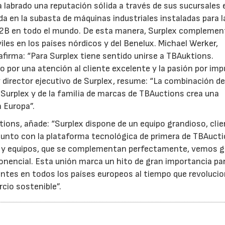
 labrado una reputación sólida a través de sus sucursales 
a en la subasta de máquinas industriales instaladas para l
s B2B en todo el mundo. De esta manera, Surplex complemen
les en los países nórdicos y del Benelux. Michael Werker,
 afirma: “Para Surplex tiene sentido unirse a TBAuktions.
por una atención al cliente excelente y la pasión por impu
 y director ejecutivo de Surplex, resume: “La combinación de
Surplex y de la familia de marcas de TBAuctions crea una
a Europa”.
ions, añade: “Surplex dispone de un equipo grandioso, cli
Junto con la plataforma tecnológica de primera de TBAucti
es y equipos, que se complementan perfectamente, vemos 
onencial. Esta unión marca un hito de gran importancia pa
ientes en todos los países europeos al tiempo que revoluc
cio sostenible”.