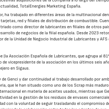
ucesivas adquisiciones de la compañía a lo largo del tiempo
 actualidad, TotalEnergies Marketing España.
r, ha trabajado en diferentes áreas de la multinacional den
arjetas, red y filiales de distribución de combustible. Cue
triado como director de lubricantes en filiales de otros paí
desarrollo de negocios de la filial española. Desde 2023 ret
tor de la Unidad de Negocio Industrial de Lubricantes y AFS
e (la Asociación Española de Lubricantes, que agrupa al 8
 de vicepresidente de la asociación en los últimos seis añ
ejero en Sigaus.
y de Genci y dar continuidad al trabajo desarrollado por am
oria, que le han situado como uno de los Scrap más maduro
nternacional en materia de aceites usados, mientras que G
tividad en la gestión de los residuos de envases comercial
idad con la voluntad de seguir trasladando el compromiso d