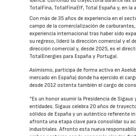
Ibérica. Continuó su trayectoria durante las s
TotalFina, TotalFinaElf, Total España y, en la
Con más de 35 años de experiencia en el secto
campo de la comercialización de carburantes, t
experiencia internacional tras haber sido expa
su regreso, lideró la dirección comercial y el 
dirección comercial y, desde 2025, es el direc
TotalEnergies para España y Portugal.
Asimismo, participa de forma activa en Aselub
mercado en España) donde ha ejercido el cargo
desde 2012 ostenta también el cargo de cons
“Es un honor asumir la Presidencia de Sigaus 
entidades. Sigaus celebra 20 años de trayect
sólidos de España y un auténtico referente i
afronta una etapa clave para consolidar su ac
industriales. Afronto esta nueva responsabil