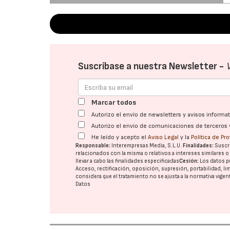
Suscríbase a nuestra Newsletter -
Marcar todos
Autorizo el envío de newsletters y avisos inform
Autorizo el envío de comunicaciones de terceros 
He leído y acepto el
Aviso Legal
y la
Política de Pr
Responsable:
Interempresas Media, S.L.U.
Finalidades:
Suscri
relacionados con la misma o relativos a intereses similares 
llevar a cabo las finalidades especificadas
Cesión:
Los datos p
Acceso, rectificación, oposición, supresión, portabilidad, l
considera que el tratamiento no se ajusta a la normativa vige
Datos