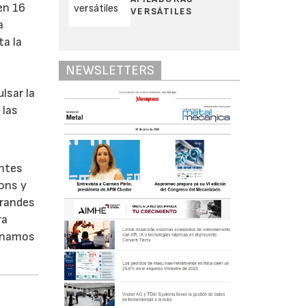
en 16
VERSÁTILES
a
ta la
NEWSLETTERS
lsar la
 las
entes
ons y
grandes
ra
ionamos