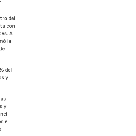
:
tro del
nta con
ses. A
omó la
 de
1% del
os y
bas
s y
enci
es e
e