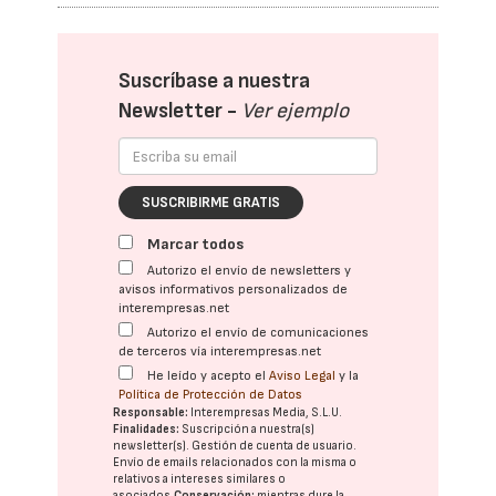
Suscríbase a nuestra
Newsletter -
Ver ejemplo
SUSCRIBIRME GRATIS
Marcar todos
Autorizo el envío de newsletters y
avisos informativos personalizados de
interempresas.net
Autorizo el envío de comunicaciones
de terceros vía interempresas.net
He leído y acepto el
Aviso Legal
y la
Política de Protección de Datos
Responsable:
Interempresas Media, S.L.U.
Finalidades:
Suscripción a nuestra(s)
newsletter(s). Gestión de cuenta de usuario.
Envío de emails relacionados con la misma o
relativos a intereses similares o
asociados.
Conservación:
mientras dure la