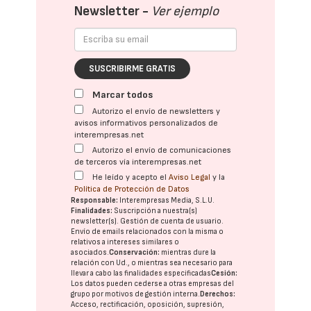
Newsletter -
Ver ejemplo
SUSCRIBIRME GRATIS
Marcar todos
Autorizo el envío de newsletters y
avisos informativos personalizados de
interempresas.net
Autorizo el envío de comunicaciones
de terceros vía interempresas.net
He leído y acepto el
Aviso Legal
y la
Política de Protección de Datos
Responsable:
Interempresas Media, S.L.U.
Finalidades:
Suscripción a nuestra(s)
newsletter(s). Gestión de cuenta de usuario.
Envío de emails relacionados con la misma o
relativos a intereses similares o
asociados.
Conservación:
mientras dure la
relación con Ud., o mientras sea necesario para
llevar a cabo las finalidades especificadas
Cesión:
Los datos pueden cederse a otras
empresas del
grupo
por motivos de gestión interna.
Derechos:
Acceso, rectificación, oposición, supresión,