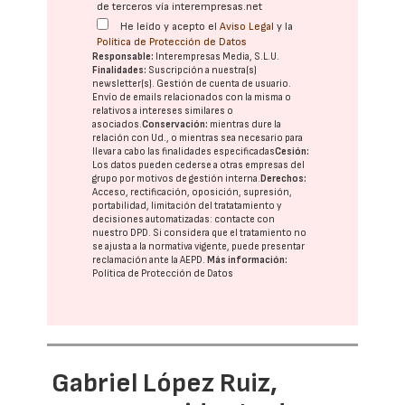
de terceros vía interempresas.net
He leído y acepto el
Aviso Legal
y la
Política de Protección de Datos
Responsable:
Interempresas Media, S.L.U.
Finalidades:
Suscripción a nuestra(s)
newsletter(s). Gestión de cuenta de usuario.
Envío de emails relacionados con la misma o
relativos a intereses similares o
asociados.
Conservación:
mientras dure la
relación con Ud., o mientras sea necesario para
llevar a cabo las finalidades especificadas
Cesión:
Los datos pueden cederse a otras
empresas del
grupo
por motivos de gestión interna.
Derechos:
Acceso, rectificación, oposición, supresión,
portabilidad, limitación del tratatamiento y
decisiones automatizadas:
contacte con
nuestro DPD
. Si considera que el tratamiento no
se ajusta a la normativa vigente, puede presentar
reclamación ante la
AEPD
.
Más información:
Política de Protección de Datos
Gabriel López Ruiz,