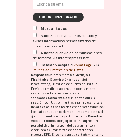
SUSCRIBIRME GRATIS
Marcar todos
Autorizo el envío de newsletters y
avisos informativos personalizados de
interempresas.net
Autorizo el envío de comunicaciones
de terceros vía interempresas.net
He leído y acepto el
Aviso Legal
y la
Política de Protección de Datos
Responsable:
Interempresas Media, S.L.U.
Finalidades:
Suscripción a nuestra(s)
newsletter(s). Gestión de cuenta de usuario.
Envío de emails relacionados con la misma o
relativos a intereses similares o
asociados.
Conservación:
mientras dure la
relación con Ud., o mientras sea necesario para
llevar a cabo las finalidades especificadas
Cesión:
Los datos pueden cederse a otras
empresas del
grupo
por motivos de gestión interna.
Derechos:
Acceso, rectificación, oposición, supresión,
portabilidad, limitación del tratatamiento y
decisiones automatizadas:
contacte con
nuestro DPD
. Si considera que el tratamiento no