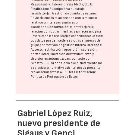
Responsable:
Interempresas Media, S.L.U.
Finalidades:
Suscripción a nuestra(s)
newsletter(s). Gestión de cuenta de usuario.
Envío de emails relacionados con la misma o
relativos a intereses similares o
asociados.
Conservación:
mientras dure la
relación con Ud., o mientras sea necesario para
llevar a cabo las finalidades especificadas
Cesión:
Los datos pueden cederse a otras
empresas del
grupo
por motivos de gestión interna.
Derechos:
Acceso, rectificación, oposición, supresión,
portabilidad, limitación del tratatamiento y
decisiones automatizadas:
contacte con
nuestro DPD
. Si considera que el tratamiento no
se ajusta a la normativa vigente, puede presentar
reclamación ante la
AEPD
.
Más información:
Política de Protección de Datos
Gabriel López Ruiz,
nuevo presidente de
Sigaus y Genci