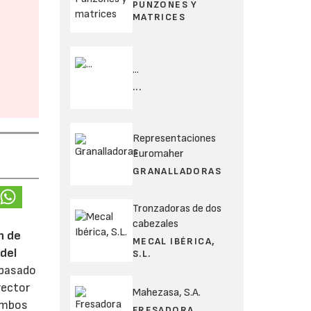
PUNZONES Y
MATRICES
...
...
Representaciones
Euromaher
GRANALLADORAS
Tronzadoras de dos
cabezales
n de
MECAL IBÉRICA,
del
S.L.
 pasado
rector
Mahezasa, S.A.
 ambos
FRESADORA