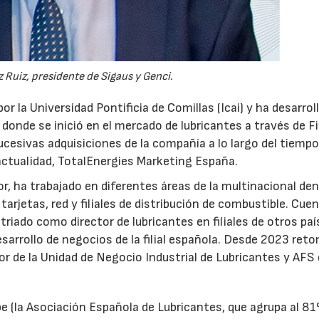
28/07/2026
30/07/2026
 Ruiz, presidente de Sigaus y Genci.
or la Universidad Pontificia de Comillas (Icai) y ha desarrol
 donde se inició en el mercado de lubricantes a través de F
ucesivas adquisiciones de la compañía a lo largo del tiempo
 actualidad, TotalEnergies Marketing España.
r, ha trabajado en diferentes áreas de la multinacional den
arjetas, red y filiales de distribución de combustible. Cue
triado como director de lubricantes en filiales de otros paí
desarrollo de negocios de la filial española. Desde 2023 ret
tor de la Unidad de Negocio Industrial de Lubricantes y AFS
e (la Asociación Española de Lubricantes, que agrupa al 8