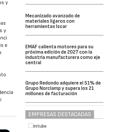
os y
Mecanizado avanzado de
materiales ligeros con
bas
herramientas Iscar
s y
enci
es e
EMAF calienta motores para su
próxima edición de 2027 con la
e
industria manufacturera como eje
central
nto
Grupo Redondo adquiere el 51% de
Grupo Norclamp y supera los 21
dencia
millones de facturación
i
EMPRESAS DESTACADAS