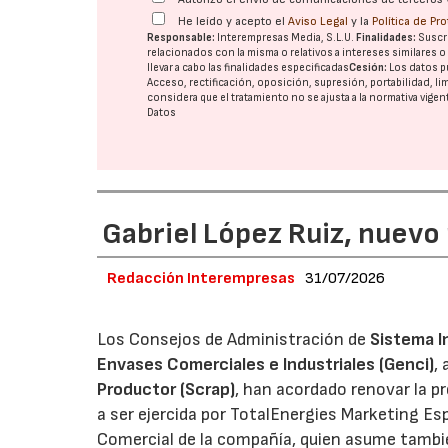
He leído y acepto el
Aviso Legal
y la
Política de Pr
Responsable:
Interempresas Media, S.L.U.
Finalidades:
Suscri
relacionados con la misma o relativos a intereses similares 
llevar a cabo las finalidades especificadas
Cesión:
Los datos p
Acceso, rectificación, oposición, supresión, portabilidad, l
considera que el tratamiento no se ajusta a la normativa vige
Datos
Gabriel López Ruiz, nuevo
Redacción Interempresas
31/07/2026
Los Consejos de Administración de
Sistema I
Envases Comerciales e Industriales (Genci)
,
Productor (Scrap)
, han acordado renovar la p
a ser ejercida por TotalEnergies Marketing Esp
Comercial de la compañía, quien asume tambié