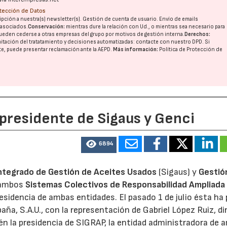
otección de Datos
pción a nuestra(s) newsletter(s). Gestión de cuenta de usuario. Envío de emails
o asociados.
Conservación:
mientras dure la relación con Ud., o mientras sea necesario para
ueden cederse a otras
empresas del grupo
por motivos de gestión interna.
Derechos:
imitación del tratatamiento y decisiones automatizadas:
contacte con nuestro DPD
. Si
nte, puede presentar reclamación ante la
AEPD
.
Más información:
Política de Protección de
 presidente de Sigaus y Genci
6894
ntegrado de Gestión de Aceites Usados
(Sigaus) y
Gestió
 ambos
Sistemas Colectivos de Responsabilidad Ampliada 
residencia de ambas entidades. El pasado 1 de julio ésta ha
aña, S.A.U., con la representación de Gabriel López Ruiz, di
n la presidencia de SIGRAP, la entidad administradora de