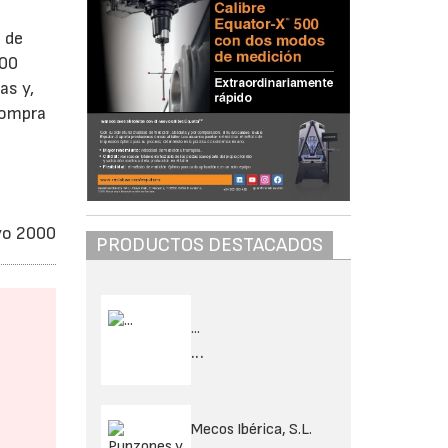
 de
100
as y,
compra
yo 2000
PRODUCTOS DESTACADOS
...
...
Mecos Ibérica, S.L.