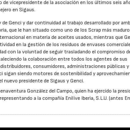
 de vicepresidente de la asociación en los últimos seis añ
ejero en Sigaus.
y de Genci y dar continuidad al trabajo desarrollado por am
oria, que le han situado como uno de los Scrap más maduro
nternacional en materia de aceites usados, mientras que G
tividad en la gestión de los residuos de envases comercial
idad con la voluntad de seguir trasladando el compromiso d
taleciendo la colaboración entre todos los agentes de sus
distribuidores, consumidores, administraciones públicas y
ci sigan siendo motores de sostenibilidad y aprovechamie
el nuevo presidente de Sigaus y Genci.
enaventura González del Campo, quien ha ejercido la presi
epresentando a la compañía Enilive Iberia, S.L.U. (antes En