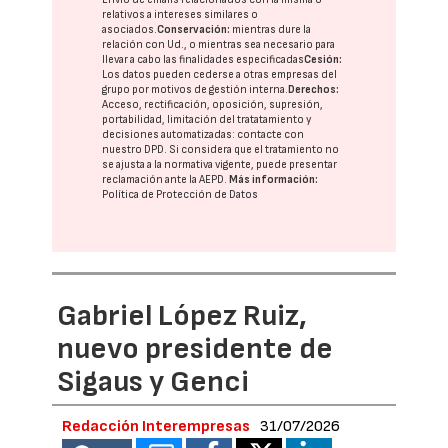
relativos a intereses similares o
asociados.
Conservación:
mientras dure la
relación con Ud., o mientras sea necesario para
llevar a cabo las finalidades especificadas
Cesión:
Los datos pueden cederse a otras
empresas del
grupo
por motivos de gestión interna.
Derechos:
Acceso, rectificación, oposición, supresión,
portabilidad, limitación del tratatamiento y
decisiones automatizadas:
contacte con
nuestro DPD
. Si considera que el tratamiento no
se ajusta a la normativa vigente, puede presentar
reclamación ante la
AEPD
.
Más información:
Política de Protección de Datos
Gabriel López Ruiz,
nuevo presidente de
Sigaus y Genci
Redacción Interempresas
31/07/2026