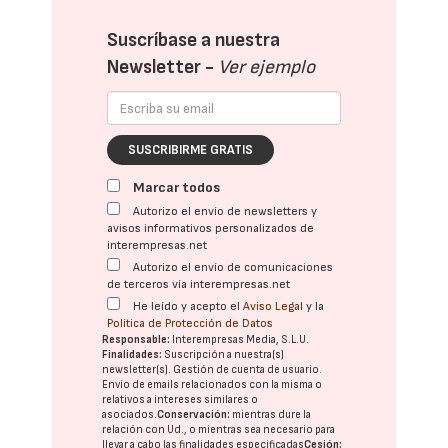
Suscríbase a nuestra
Newsletter -
Ver ejemplo
SUSCRIBIRME GRATIS
Marcar todos
Autorizo el envío de newsletters y
avisos informativos personalizados de
interempresas.net
Autorizo el envío de comunicaciones
de terceros vía interempresas.net
He leído y acepto el
Aviso Legal
y la
Política de Protección de Datos
Responsable:
Interempresas Media, S.L.U.
Finalidades:
Suscripción a nuestra(s)
newsletter(s). Gestión de cuenta de usuario.
Envío de emails relacionados con la misma o
relativos a intereses similares o
asociados.
Conservación:
mientras dure la
relación con Ud., o mientras sea necesario para
llevar a cabo las finalidades especificadas
Cesión: