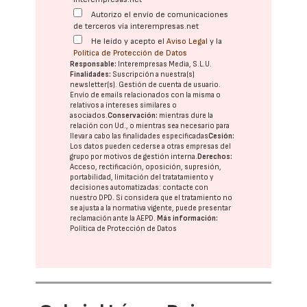
Autorizo el envío de comunicaciones
de terceros vía interempresas.net
He leído y acepto el
Aviso Legal
y la
Política de Protección de Datos
Responsable:
Interempresas Media, S.L.U.
Finalidades:
Suscripción a nuestra(s)
newsletter(s). Gestión de cuenta de usuario.
Envío de emails relacionados con la misma o
relativos a intereses similares o
asociados.
Conservación:
mientras dure la
relación con Ud., o mientras sea necesario para
llevar a cabo las finalidades especificadas
Cesión:
Los datos pueden cederse a otras
empresas del
grupo
por motivos de gestión interna.
Derechos:
Acceso, rectificación, oposición, supresión,
portabilidad, limitación del tratatamiento y
decisiones automatizadas:
contacte con
nuestro DPD
. Si considera que el tratamiento no
se ajusta a la normativa vigente, puede presentar
reclamación ante la
AEPD
.
Más información:
Política de Protección de Datos