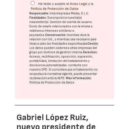
He leído y acepto el
Aviso Legal
y la
Política de Protección de Datos
Responsable:
Interempresas Media, S.L.U.
Finalidades:
Suscripción a nuestra(s)
newsletter(s). Gestión de cuenta de usuario.
Envío de emails relacionados con la misma o
relativos a intereses similares o
asociados.
Conservación:
mientras dure la
relación con Ud., o mientras sea necesario para
llevar a cabo las finalidades especificadas
Cesión:
Los datos pueden cederse a otras
empresas del
grupo
por motivos de gestión interna.
Derechos:
Acceso, rectificación, oposición, supresión,
portabilidad, limitación del tratatamiento y
decisiones automatizadas:
contacte con
nuestro DPD
. Si considera que el tratamiento no
se ajusta a la normativa vigente, puede presentar
reclamación ante la
AEPD
.
Más información:
Política de Protección de Datos
Gabriel López Ruiz,
nuevo presidente de