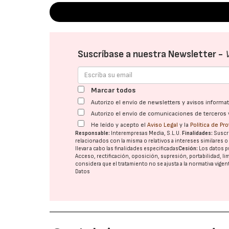
Suscríbase a nuestra Newsletter -
Marcar todos
Autorizo el envío de newsletters y avisos inform
Autorizo el envío de comunicaciones de terceros 
He leído y acepto el
Aviso Legal
y la
Política de Pr
Responsable:
Interempresas Media, S.L.U.
Finalidades:
Suscri
relacionados con la misma o relativos a intereses similares 
llevar a cabo las finalidades especificadas
Cesión:
Los datos p
Acceso, rectificación, oposición, supresión, portabilidad, l
considera que el tratamiento no se ajusta a la normativa vige
Datos