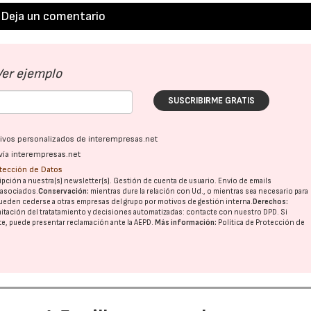
Deja un comentario
Ver ejemplo
SUSCRIBIRME GRATIS
ativos personalizados de interempresas.net
vía interempresas.net
otección de Datos
pción a nuestra(s) newsletter(s). Gestión de cuenta de usuario. Envío de emails
o asociados.
Conservación:
mientras dure la relación con Ud., o mientras sea necesario para
ueden cederse a otras
empresas del grupo
por motivos de gestión interna.
Derechos:
imitación del tratatamiento y decisiones automatizadas:
contacte con nuestro DPD
. Si
nte, puede presentar reclamación ante la
AEPD
.
Más información:
Política de Protección de