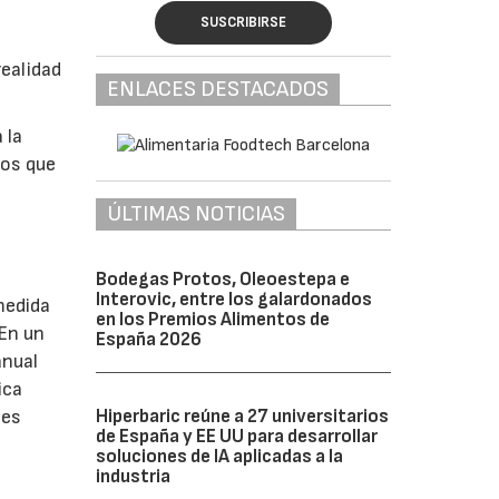
SUSCRIBIRSE
realidad
ENLACES DESTACADOS
 la
sos que
ÚLTIMAS NOTICIAS
Bodegas Protos, Oleoestepa e
Interovic, entre los galardonados
medida
en los Premios Alimentos de
 En un
España 2026
anual
ica
tes
Hiperbaric reúne a 27 universitarios
de España y EE UU para desarrollar
soluciones de IA aplicadas a la
industria