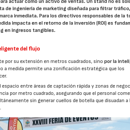
para actuar como un activo de ventas. Un stand no es sol
 de ingeniería de marketing diseñada para filtrar tráfico
marca inmediata. Para los directivos responsables de la 
ida impacta en el retorno de la inversión (ROI) es funda
g en ingresos tangibles.
ligente del flujo
nte por su extensión en metros cuadrados, sino
por la intel
eño a medida permite una zonificación estratégica que los
cer.
l espacio entre áreas de captación rápida y zonas de nego
encia por metro cuadrado, asegurando que el personal come
ltáneamente sin generar cuellos de botella que disuadan a 
.