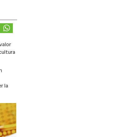
valor
cultura
n
r la