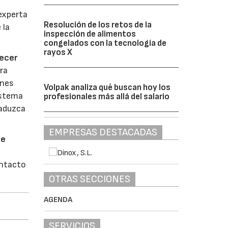
experta
Resolución de los retos de la
 la
inspección de alimentos
congelados con la tecnología de
rayos X
recer
ura
ones
Volpak analiza qué buscan hoy los
istema
profesionales más allá del salario
raduzca
EMPRESAS DESTACADAS
de
ontacto
OTRAS SECCIONES
AGENDA
SERVICIOS