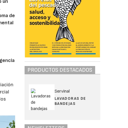
o un
,
toma de
mental
igencia
PRODUCTOS DESTACADOS
ciación
Servinal
rcial
LAVADORAS DE
los
BANDEJAS