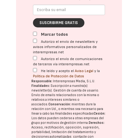
SUSCRIBIRME GRATIS
Marcar todos
Autorizo el envío de newsletters y
avisos informativos personalizados de
interempresas.net
Autorizo el envío de comunicaciones
de terceros vía interempresas.net
He leído y acepto el
Aviso Legal
y la
Política de Protección de Datos
Responsable:
Interempresas Media, S.L.U.
Finalidades:
Suscripción a nuestra(s)
newsletter(s). Gestión de cuenta de usuario.
Envío de emails relacionados con la misma o
relativos a intereses similares o
asociados.
Conservación:
mientras dure la
relación con Ud., o mientras sea necesario para
llevar a cabo las finalidades especificadas
Cesión:
Los datos pueden cederse a otras
empresas del
grupo
por motivos de gestión interna.
Derechos:
Acceso, rectificación, oposición, supresión,
portabilidad, limitación del tratatamiento y
decisiones automatizadas:
contacte con