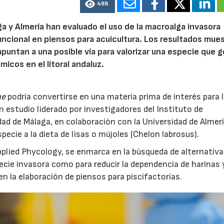
498
a y Almería han evaluado el uso de la macroalga invasora
ncional en piensos para acuicultura. Los resultados mue
apuntan a una posible vía para valorizar una especie que 
cos en el litoral andaluz.
ae
podría convertirse en una materia prima de interés para 
n estudio liderado por investigadores del Instituto de
dad de Málaga, en colaboración con la Universidad de Almerí
pecie a la dieta de lisas o mújoles (Chelon labrosus).
 Applied Phycology, se enmarca en la búsqueda de alternativ
ecie invasora como para reducir la dependencia de harinas 
n la elaboración de piensos para piscifactorías.