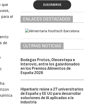
o que
SUSCRIBIRSE
vase,
 para el
ENLACES DESTACADOS
mento
s de
ÚLTIMAS NOTICIAS
a
Bodegas Protos, Oleoestepa e
Interovic, entre los galardonados
en los Premios Alimentos de
l
España 2026
 ha
Hiperbaric reúne a 27 universitarios
rizon
de España y EE UU para desarrollar
Química
soluciones de IA aplicadas a la
industria