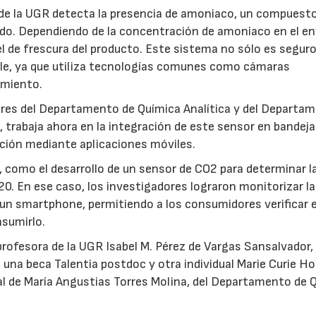
s de la UGR detecta la presencia de amoniaco, un compuest
ado. Dependiendo de la concentración de amoniaco en el en
vel de frescura del producto. Este sistema no sólo es seguro
le, ya que utiliza tecnologías comunes como cámaras
amiento.
ores del Departamento de Química Analítica y del Departa
 trabaja ahora en la integración de este sensor en bandeja
ección mediante aplicaciones móviles.
 como el desarrollo de un sensor de CO2 para determinar l
20. En ese caso, los investigadores lograron monitorizar la
o un smartphone, permitiendo a los consumidores verificar e
nsumirlo.
 profesora de la UGR Isabel M. Pérez de Vargas Sansalvador,
una beca Talentia postdoc y otra individual Marie Curie Ho
al de María Angustias Torres Molina, del Departamento de 