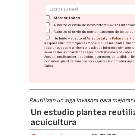
Marcar todos
Autorizo el envío de newsletters y avisos inform
Autorizo el envío de comunicaciones de terceros 
He leído y acepto el
Aviso Legal
y la
Política de Pr
Responsable:
Interempresas Media, S.L.U.
Finalidades:
Suscri
relacionados con la misma o relativos a intereses similares 
llevar a cabo las finalidades especificadas
Cesión:
Los datos p
Acceso, rectificación, oposición, supresión, portabilidad, l
considera que el tratamiento no se ajusta a la normativa vige
Datos
Reutilizan un alga invasora para mejorar
Un estudio plantea reutili
acuicultura