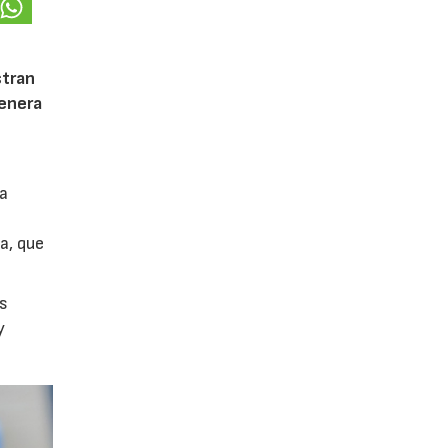
stran
genera
la
a, que
as
y