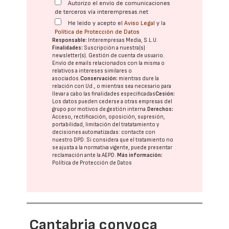
Autorizo el envío de comunicaciones
de terceros vía interempresas.net
He leído y acepto el
Aviso Legal
y la
Política de Protección de Datos
Responsable:
Interempresas Media, S.L.U.
Finalidades:
Suscripción a nuestra(s)
newsletter(s). Gestión de cuenta de usuario.
Envío de emails relacionados con la misma o
relativos a intereses similares o
asociados.
Conservación:
mientras dure la
relación con Ud., o mientras sea necesario para
llevar a cabo las finalidades especificadas
Cesión:
Los datos pueden cederse a otras
empresas del
grupo
por motivos de gestión interna.
Derechos:
Acceso, rectificación, oposición, supresión,
portabilidad, limitación del tratatamiento y
decisiones automatizadas:
contacte con
nuestro DPD
. Si considera que el tratamiento no
se ajusta a la normativa vigente, puede presentar
reclamación ante la
AEPD
.
Más información:
Política de Protección de Datos
Cantabria convoca