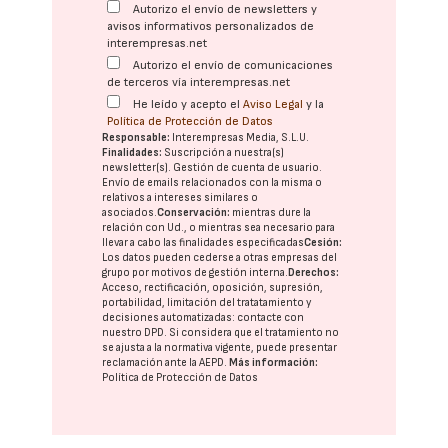
Autorizo el envío de newsletters y
avisos informativos personalizados de
interempresas.net
Autorizo el envío de comunicaciones
de terceros vía interempresas.net
He leído y acepto el
Aviso Legal
y la
Política de Protección de Datos
Responsable:
Interempresas Media, S.L.U.
Finalidades:
Suscripción a nuestra(s)
newsletter(s). Gestión de cuenta de usuario.
Envío de emails relacionados con la misma o
relativos a intereses similares o
asociados.
Conservación:
mientras dure la
relación con Ud., o mientras sea necesario para
llevar a cabo las finalidades especificadas
Cesión:
Los datos pueden cederse a otras
empresas del
grupo
por motivos de gestión interna.
Derechos:
Acceso, rectificación, oposición, supresión,
portabilidad, limitación del tratatamiento y
decisiones automatizadas:
contacte con
nuestro DPD
. Si considera que el tratamiento no
se ajusta a la normativa vigente, puede presentar
reclamación ante la
AEPD
.
Más información:
Política de Protección de Datos