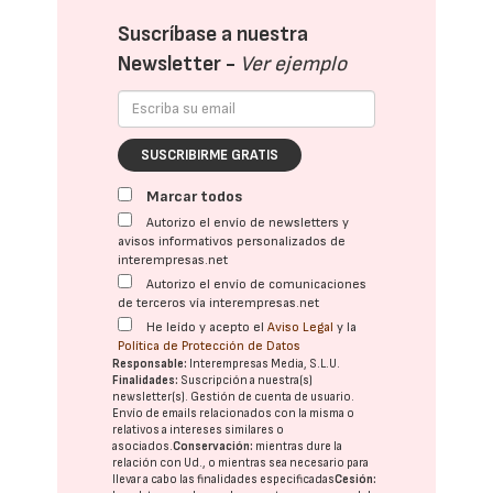
Suscríbase a nuestra
Newsletter -
Ver ejemplo
SUSCRIBIRME GRATIS
Marcar todos
Autorizo el envío de newsletters y
avisos informativos personalizados de
interempresas.net
Autorizo el envío de comunicaciones
de terceros vía interempresas.net
He leído y acepto el
Aviso Legal
y la
Política de Protección de Datos
Responsable:
Interempresas Media, S.L.U.
Finalidades:
Suscripción a nuestra(s)
newsletter(s). Gestión de cuenta de usuario.
Envío de emails relacionados con la misma o
relativos a intereses similares o
asociados.
Conservación:
mientras dure la
relación con Ud., o mientras sea necesario para
llevar a cabo las finalidades especificadas
Cesión: