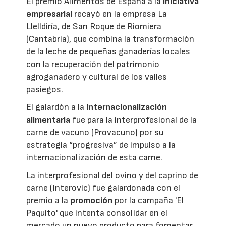
El premio Alimentos de España a la
iniciativa
empresarial
recayó en la empresa La
Llelldiría, de San Roque de Riomiera
(Cantabria), que combina la transformación
de la leche de pequeñas ganaderías locales
con la recuperación del patrimonio
agroganadero y cultural de los valles
pasiegos.
El galardón a la
internacionalización
alimentaria
fue para la interprofesional de la
carne de vacuno (Provacuno) por su
estrategia “progresiva” de impulso a la
internacionalización de esta carne.
La interprofesional del ovino y del caprino de
carne (Interovic) fue galardonada con el
premio a la
promoción
por la campaña 'El
Paquito' que intenta consolidar en el
mercado un nuevo producto para fomentar