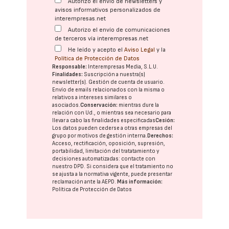
Autorizo el envío de newsletters y
avisos informativos personalizados de
interempresas.net
Autorizo el envío de comunicaciones
de terceros vía interempresas.net
He leído y acepto el
Aviso Legal
y la
Política de Protección de Datos
Responsable:
Interempresas Media, S.L.U.
Finalidades:
Suscripción a nuestra(s)
newsletter(s). Gestión de cuenta de usuario.
Envío de emails relacionados con la misma o
relativos a intereses similares o
asociados.
Conservación:
mientras dure la
relación con Ud., o mientras sea necesario para
llevar a cabo las finalidades especificadas
Cesión:
Los datos pueden cederse a otras
empresas del
grupo
por motivos de gestión interna.
Derechos:
Acceso, rectificación, oposición, supresión,
portabilidad, limitación del tratatamiento y
decisiones automatizadas:
contacte con
nuestro DPD
. Si considera que el tratamiento no
se ajusta a la normativa vigente, puede presentar
reclamación ante la
AEPD
.
Más información:
Política de Protección de Datos