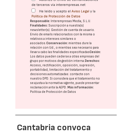
de terceros vía interempresas.net
He leído y acepto el
Aviso Legal
y la
Política de Protección de Datos
Responsable:
Interempresas Media, S.L.U.
Finalidades:
Suscripción a nuestra(s)
newsletter(s). Gestión de cuenta de usuario.
Envío de emails relacionados con la misma o
relativos a intereses similares o
asociados.
Conservación:
mientras dure la
relación con Ud., o mientras sea necesario para
llevar a cabo las finalidades especificadas
Cesión:
Los datos pueden cederse a otras
empresas del
grupo
por motivos de gestión interna.
Derechos:
Acceso, rectificación, oposición, supresión,
portabilidad, limitación del tratatamiento y
decisiones automatizadas:
contacte con
nuestro DPD
. Si considera que el tratamiento no
se ajusta a la normativa vigente, puede presentar
reclamación ante la
AEPD
.
Más información:
Política de Protección de Datos
Cantabria convoca