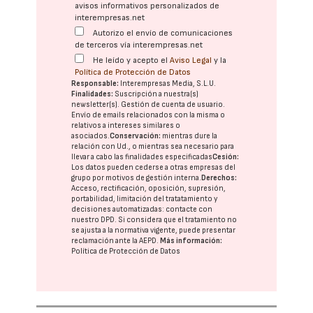
avisos informativos personalizados de
interempresas.net
Autorizo el envío de comunicaciones
de terceros vía interempresas.net
He leído y acepto el
Aviso Legal
y la
Política de Protección de Datos
Responsable:
Interempresas Media, S.L.U.
Finalidades:
Suscripción a nuestra(s)
newsletter(s). Gestión de cuenta de usuario.
Envío de emails relacionados con la misma o
relativos a intereses similares o
asociados.
Conservación:
mientras dure la
relación con Ud., o mientras sea necesario para
llevar a cabo las finalidades especificadas
Cesión:
Los datos pueden cederse a otras
empresas del
grupo
por motivos de gestión interna.
Derechos:
Acceso, rectificación, oposición, supresión,
portabilidad, limitación del tratatamiento y
decisiones automatizadas:
contacte con
nuestro DPD
. Si considera que el tratamiento no
se ajusta a la normativa vigente, puede presentar
reclamación ante la
AEPD
.
Más información:
Política de Protección de Datos