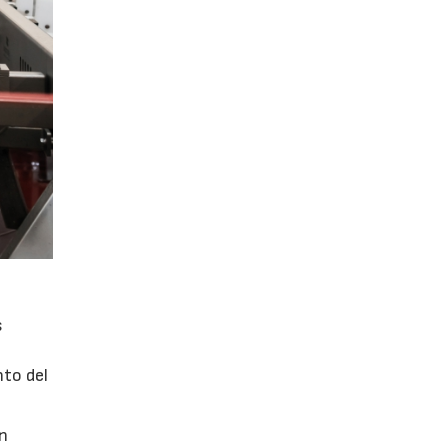
s
nto del
en