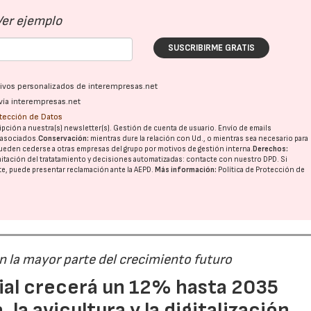
Ver ejemplo
SUSCRIBIRME GRATIS
ativos personalizados de interempresas.net
vía interempresas.net
otección de Datos
pción a nuestra(s) newsletter(s). Gestión de cuenta de usuario. Envío de emails
o asociados.
Conservación:
mientras dure la relación con Ud., o mientras sea necesario para
ueden cederse a otras
empresas del grupo
por motivos de gestión interna.
Derechos:
imitación del tratatamiento y decisiones automatizadas:
contacte con nuestro DPD
. Si
nte, puede presentar reclamación ante la
AEPD
.
Más información:
Política de Protección de
án la mayor parte del crecimiento futuro
dial crecerá un 12% hasta 2035
 la avicultura y la digitalización