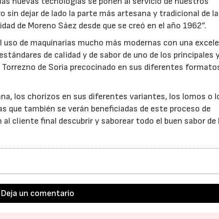
las nuevas tecnologías se ponen al servicio de nuestros
 sin dejar de lado la parte más artesana y tradicional de la
tidad de Moreno Sáez desde que se creó en el año 1962”.
 el uso de maquinarias mucho más modernas con una excel
stándares de calidad y de sabor de uno de los principales
 Torrezno de Soria precocinado en sus diferentes formato
23/07/2026
30/07/2026
a, los chorizos en sus diferentes variantes, los lomos o l
as que también se verán beneficiadas de este proceso de
al cliente final descubrir y saborear todo el buen sabor de 
Deja un comentario