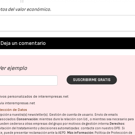
tos del valor económico.
Deja un comentario
Ver ejemplo
SUSCRIBIRME GRATIS
ativos personalizados de interempresas.net
vía interempresas.net
otección de Datos
pción a nuestra(s) newsletter(s). Gestión de cuenta de usuario. Envío de emails
o asociados.
Conservación:
mientras dure la relación con Ud., o mientras sea necesario para
ueden cederse a otras
empresas del grupo
por motivos de gestión interna.
Derechos:
imitación del tratatamiento y decisiones automatizadas:
contacte con nuestro DPD
. Si
nte, puede presentar reclamación ante la
AEPD
.
Más información:
Política de Protección de