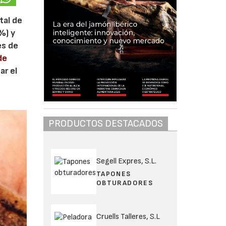
tal de
%) y
es de
de
ar el
PRODUCTOS DESTACADOS
Segell Expres, S.L.
TAPONES
OBTURADORES
Cruells Talleres, S.L