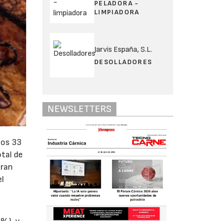
PELADORA -
LIMPIADORA
Jarvis España, S.L.
DESOLLADORES
NEWSLETTERS
los 33
otal de
eran
el