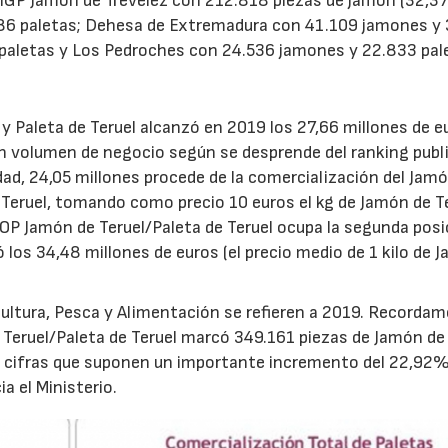
la IGP Jamón de Trévelez con 212.818 piezas de jamón (32,3
86 paletas; Dehesa de Extremadura con 41.109 jamones y
 paletas y Los Pedroches con 24.536 jamones y 22.833 pal
y Paleta de Teruel alcanzó en 2019 los 27,66 millones de eu
 volumen de negocio según se desprende del ranking publ
idad, 24,05 millones procede de la comercialización del Jam
23/07/2026
30/07/2026
e Teruel, tomando como precio 10 euros el kg de Jamón de T
la DOP Jamón de Teruel/Paleta de Teruel ocupa la segunda pos
 los 34,48 millones de euros (el precio medio de 1 kilo de 
cultura, Pesca y Alimentación se refieren a 2019. Recorda
Teruel/Paleta de Teruel marcó 349.161 piezas de Jamón de 
P, cifras que suponen un importante incremento del 22,92
a el Ministerio.