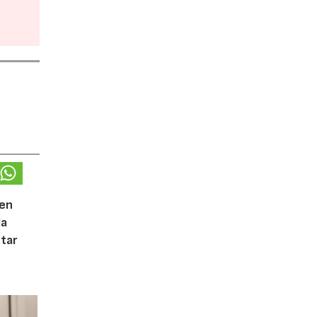
 en
la
tar