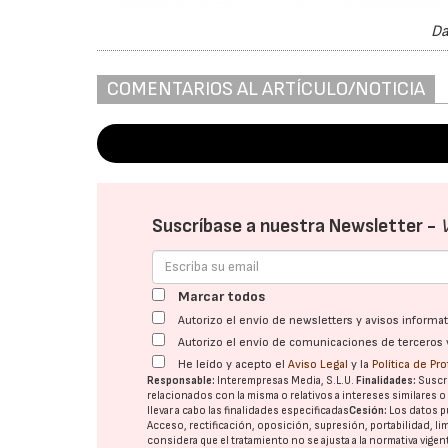
Da
COMENTARIOS AL ARTÍCULO/NOTICIA
Suscríbase a nuestra Newsletter -
Marcar todos
Autorizo el envío de newsletters y avisos inform
Autorizo el envío de comunicaciones de terceros 
He leído y acepto el
Aviso Legal
y la
Política de Pr
Responsable:
Interempresas Media, S.L.U.
Finalidades:
Suscri
relacionados con la misma o relativos a intereses similares 
llevar a cabo las finalidades especificadas
Cesión:
Los datos p
Acceso, rectificación, oposición, supresión, portabilidad, l
considera que el tratamiento no se ajusta a la normativa vige