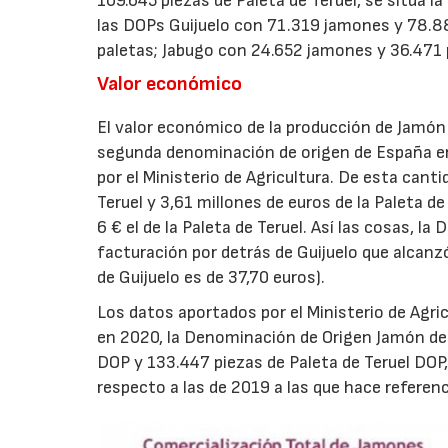
109.645 piezas de Paleta de Teruel, se sitúa 
las DOPs Guijuelo con 71.319 jamones y 78.8
paletas; Jabugo con 24.652 jamones y 36.471
Valor económico
El valor económico de la producción de Jamón 
segunda denominación de origen de España en
por el Ministerio de Agricultura. De esta cant
Teruel y 3,61 millones de euros de la Paleta d
6 € el de la Paleta de Teruel. Así las cosas, 
facturación por detrás de Guijuelo que alcanzó
de Guijuelo es de 37,70 euros).
Los datos aportados por el Ministerio de Agri
en 2020, la Denominación de Origen Jamón de 
DOP y 133.447 piezas de Paleta de Teruel DO
respecto a las de 2019 a las que hace referenci