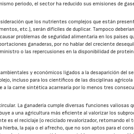
ismo periodo, el sector ha reducido sus emisiones de gas
nsideración que los nutrientes complejos que están presen
ementos, etc.), serán difíciles de duplicar. Tampoco deberí
a causar problemas de seguridad alimentaria en los países q
ortaciones ganaderas, por no hablar del creciente desequil
ministro o las repercusiones en la disponibilidad de proteí
 ambientales y económicos ligados a la desaparición del s
o, incluso para los científicos de las disciplinas agrícola
a la carne sintética acarrearía por lo menos tres consec
ircular. La ganadería cumple diversas funciones valiosas q
ibuye a una agricultura más eficiente al valorizar los subpr
e es el reciclaje (o reciclado revalorizador, retomando el 
a hierba, la paja o el afrecho, que no son aptos para el co