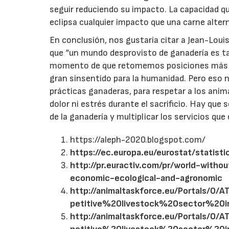
seguir reduciendo su impacto. La capacidad q
eclipsa cualquier impacto que una carne altern
En conclusión, nos gustaría citar a Jean-Lou
que “un mundo desprovisto de ganadería es tan
momento de que retomemos posiciones más re
gran sinsentido para la humanidad. Pero eso n
prácticas ganaderas, para respetar a los anim
dolor ni estrés durante el sacrificio. Hay que
de la ganadería y multiplicar los servicios qu
https://aleph-2020.blogspot.com/
https://ec.europa.eu/eurostat/statis
http://pr.euractiv.com/pr/world-with
economic-ecological-and-agronomic
http://animaltaskforce.eu/Portals
petitive%20livestock%20sector%20
http://animaltaskforce.eu/Portals