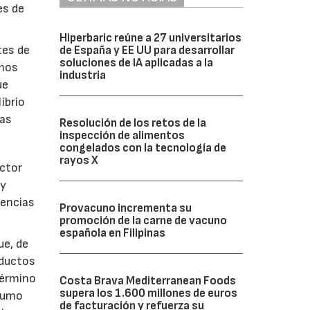
es de
Hiperbaric reúne a 27 universitarios
tes de
de España y EE UU para desarrollar
soluciones de IA aplicadas a la
amos
industria
ue
ibrio
nas
Resolución de los retos de la
inspección de alimentos
congelados con la tecnología de
rayos X
ector
 y
uencias
Provacuno incrementa su
promoción de la carne de vacuno
española en Filipinas
ue, de
oductos
término
Costa Brava Mediterranean Foods
supera los 1.600 millones de euros
nsumo
de facturación y refuerza su