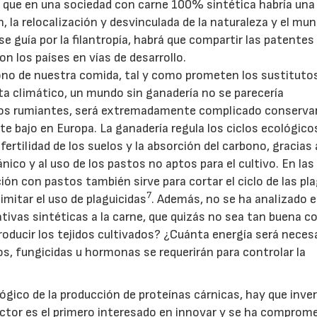
e que en una sociedad con carne 100% sintética habría una
, la relocalización y desvinculada de la naturaleza y el mu
 se guía por la filantropía, habrá que compartir las patentes 
n los países en vías de desarrollo.
rbono de nuestra comida, tal y como prometen los sustituto
sta climático, un mundo sin ganadería no se parecería
los rumiantes, será extremadamente complicado conserva
e bajo en Europa. La ganadería regula los ciclos ecológicos
fertilidad de los suelos y la absorción del carbono, gracias 
ánico y al uso de los pastos no aptos para el cultivo. En la
ión con pastos también sirve para cortar el ciclo de las pl
7
limitar el uso de plaguicidas
. Además, no se ha analizado 
nativas sintéticas a la carne, que quizás no sea tan buena 
roducir los tejidos cultivados? ¿Cuánta energía será neces
os, fungicidas u hormonas se requerirán para controlar la
ógico de la producción de proteínas cárnicas, hay que inver
ctor es el primero interesado en innovar y se ha comprome