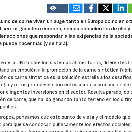
663
nsumo de carne viven un auge tanto en Europa como en ot
l sector ganadero europeo, somos conscientes de ello y
 acciones que respondan a las exigencias de la socieda
 puede hacer más (y se hará).
e de la ONU sobre los sistemas alimentarios, diferentes lí
dado un empujón a la promoción de la carne sintética fabri
n de carne sintética es la solución estrella a los desafíos
ogía y otros promueven con entusiasmo la producción de 
vor e ingentes inversiones en el sector. Resulta paradójico 
ción de carne, que ha ido ganando tanto terreno en los últi
pública.
europea, pensamos que este punto de vista y el modelo que
 para que se conozcan públicamente los efectos sociales,
 conlleva. Afirmar que una dieta sin ‘carne de verdad’ y u