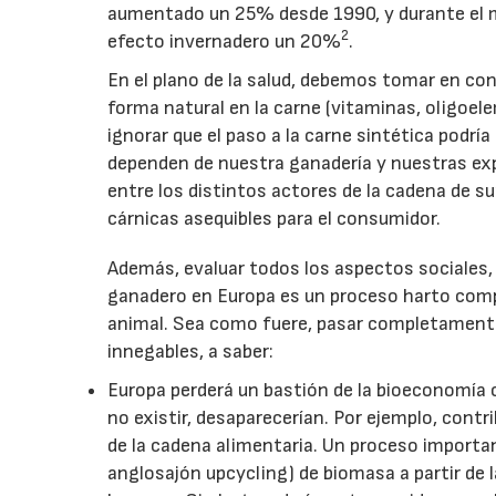
aumentado un 25% desde 1990, y durante el m
2
efecto invernadero un 20%
.
En el plano de la salud, debemos tomar en co
forma natural en la carne (vitaminas, oligoel
ignorar que el paso a la carne sintética podrí
dependen de nuestra ganadería y nuestras exp
entre los distintos actores de la cadena de su
cárnicas asequibles para el consumidor.
Además, evaluar todos los aspectos sociales,
ganadero en Europa es un proceso harto complej
animal. Sea como fuere, pasar completamente 
innegables, a saber:
Europa perderá un bastión de la bioeconomía c
no existir, desaparecerían. Por ejemplo, contr
de la cadena alimentaria. Un proceso important
anglosajón upcycling) de biomasa a partir de l