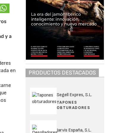
ros
d y a
deres
cada en
PRODUCTOS DESTACADOS
carne
que
Segell Expres, S.L.
mos
TAPONES
OBTURADORES
Jarvis España, S.L.
na