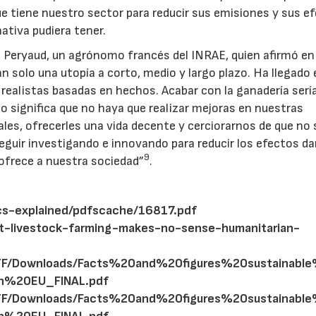
ue tiene nuestro sector para reducir sus emisiones y sus e
ativa pudiera tener.
is Peryaud, un agrónomo francés del INRAE, quien afirmó e
 solo una utopía a corto, medio y largo plazo. Ha llegado 
alistas basadas en hechos. Acabar con la ganadería serí
o significa que no haya que realizar mejoras en nuestras
ales, ofrecerles una vida decente y cerciorarnos de que no
 seguir investigando e innovando para reducir los efectos d
9
e ofrece a nuestra sociedad”
.
tics-explained/pdfscache/16817.pdf
out-livestock-farming-makes-no-sense-humanitarian-
/0/ATF/Downloads/Facts%20and%20figures%20sustaina
in%20EU_FINAL.pdf
/0/ATF/Downloads/Facts%20and%20figures%20sustaina