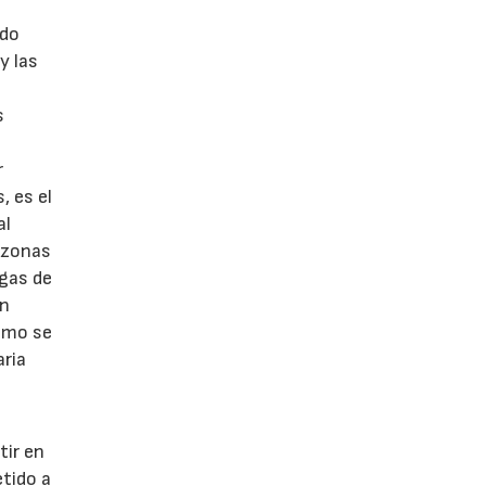
ndo
y las
s
r
, es el
al
s zonas
agas de
en
como se
aria
tir en
tido a