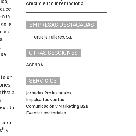
ica,
crecimiento internacional
oduce
En la
 de la
EMPRESAS DESTACADAS
ntes
os
;
OTRAS SECCIONES
 de
AGENDA
nte en
SERVICIOS
iones
ativa a
Jornadas Profesionales
Impulsa tus ventas
a
Comunicación y Marketing B2B
l éxodo
Eventos sectoriales
 será
6
s
y