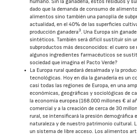
humano. Sin la ganadería, estos residuos y s
dado que la demanda de consumo de alimento
alimentos sino también una panoplia de subpr
actualidad, en el 40% de las superficies culti
3
producción ganadera
. Una Europa sin ganade
sintéticos. También será difícil sustituir s
subproductos más desconocidos: el cuero se r
algunos ingredientes farmacéuticos se sustitu
sociedad que imagina el Pacto Verde?
La Europa rural quedará desalmada y la prod
tecnológicas. Hoy en día la ganadería es un c
casi todas las regiones de Europa, en una amp
económicas, geográficas y sociológicas de ca
la economía europea (168.000 millones € al añ
comercial y a la creación de cerca de 30 millo
rural, se intensificará la presión demográfica
naturaleza y de nuestro patrimonio cultural. L
un sistema de libre acceso. Los alimentos arti