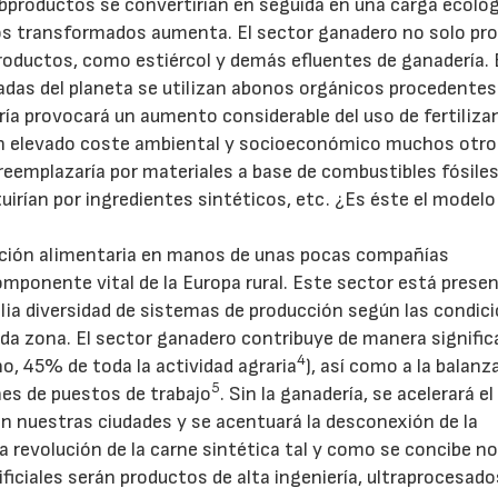
ubproductos se convertirían en seguida en una carga ecológ
s transformados aumenta. El sector ganadero no solo pr
oductos, como estiércol y demás efluentes de ganadería. 
vadas del planeta se utilizan abonos orgánicos procedentes
ría provocará un aumento considerable del uso de fertiliza
in un elevado coste ambiental y socioeconómico muchos otr
eemplazaría por materiales a base de combustibles fósiles
irían por ingredientes sintéticos, etc. ¿Es éste el modelo
ucción alimentaria en manos de unas pocas compañías
omponente vital de la Europa rural. Este sector está prese
lia diversidad de sistemas de producción según las condic
da zona. El sector ganadero contribuye de manera signific
4
o, 45% de toda la actividad agraria
), así como a la balanz
5
nes de puestos de trabajo
. Sin la ganadería, se acelerará e
 en nuestras ciudades y se acentuará la desconexión de la
a revolución de la carne sintética tal y como se concibe no
ficiales serán productos de alta ingeniería, ultraprocesado