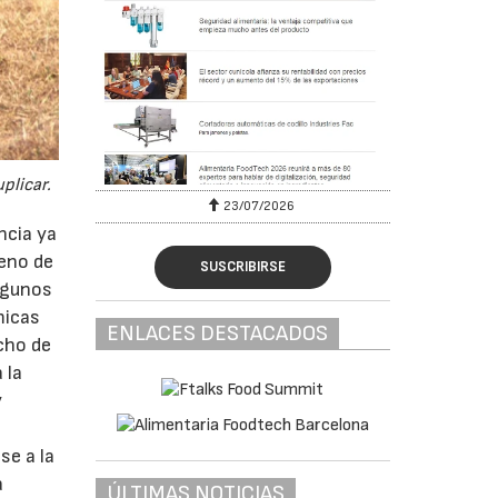
plicar.
23/07/2026
ncia ya
seno de
SUSCRIBIRSE
algunos
micas
ENLACES DESTACADOS
cho de
 la
y
se a la
a
ÚLTIMAS NOTICIAS