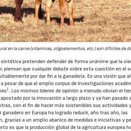
l en la carne (vitaminas, oligoelementos, etc.) son difíciles de du
23/07/2026
30/07/2026
e sintética pretenden defender de forma unánime que la cie
cer, piensan que cualquier debate sobre esta cuestión en el 
itablemente por dar fin a la ganadería. Es una visión que 
a pesar de que el amplio corpus de investigaciones acadé
1
nes
. Los mismos líderes de opinión a menudo obvian el he
 apostado por la innovación a largo plazo y ya han pasado a
otras, con el fin de hacer más sostenibles sus actividades 
r ganadero en Europa ha logrado reducir, año tras año, las
 gracias a un amplio abanico de medidas e iniciativas y pe
erto es que la producción global de la agricultura europea h