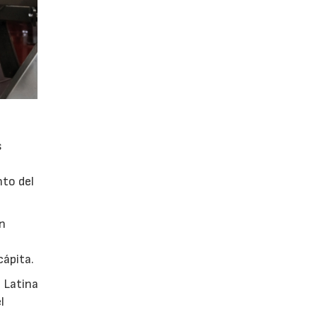
s
nto del
en
cápita.
 Latina
l