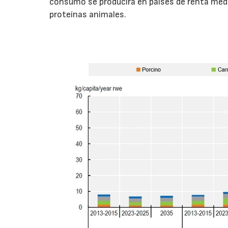
consumo se producirá en países de renta medi
proteínas animales.