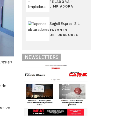
PELADORA -
LIMPIADORA
Segell Expres, S.L.
TAPONES
OBTURADORES
NEWSLETTERS
anza en
todo
l
ustivo