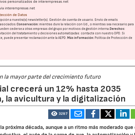
ativos personalizados de interempresas.net
vía interempresas.net
otección de Datos
pción a nuestra(s) newsletter(s). Gestión de cuenta de usuario. Envío de emails
o asociados.
Conservación:
mientras dure la relación con Ud., o mientras sea necesario para
ueden cederse a otras
empresas del grupo
por motivos de gestión interna.
Derechos:
imitación del tratatamiento y decisiones automatizadas:
contacte con nuestro DPD
. Si
nte, puede presentar reclamación ante la
AEPD
.
Más información:
Política de Protección de
án la mayor parte del crecimiento futuro
dial crecerá un 12% hasta 2035
 la avicultura y la digitalización
3287
e la próxima década, aunque a un ritmo más moderado que
roductiva, el auge de la carne de ave, la automatización y 