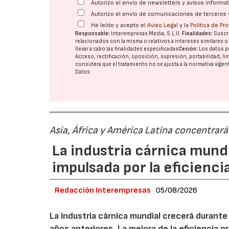
Autorizo el envío de newsletters y avisos inform
Autorizo el envío de comunicaciones de terceros 
He leído y acepto el
Aviso Legal
y la
Política de Pr
Responsable:
Interempresas Media, S.L.U.
Finalidades:
Suscri
relacionados con la misma o relativos a intereses similares 
llevar a cabo las finalidades especificadas
Cesión:
Los datos p
Acceso, rectificación, oposición, supresión, portabilidad, l
considera que el tratamiento no se ajusta a la normativa vige
Datos
Asia, África y América Latina concentrar
La industria cárnica mun
impulsada por la eficiencia,
Redacción Interempresas
05/08/2026
La industria cárnica mundial crecerá durant
años anteriores. La mejora de la eficiencia p