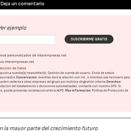
Deja un comentario
Ver ejemplo
SUSCRIBIRME GRATIS
ativos personalizados de interempresas.net
vía interempresas.net
otección de Datos
pción a nuestra(s) newsletter(s). Gestión de cuenta de usuario. Envío de emails
o asociados.
Conservación:
mientras dure la relación con Ud., o mientras sea necesario para
ueden cederse a otras
empresas del grupo
por motivos de gestión interna.
Derechos:
imitación del tratatamiento y decisiones automatizadas:
contacte con nuestro DPD
. Si
nte, puede presentar reclamación ante la
AEPD
.
Más información:
Política de Protección de
án la mayor parte del crecimiento futuro