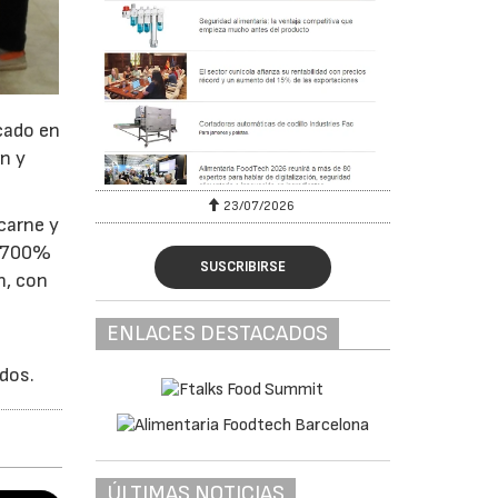
cado en
n y
23/07/2026
carne y
1.700%
SUSCRIBIRSE
n, con
ENLACES DESTACADOS
rdos.
ÚLTIMAS NOTICIAS