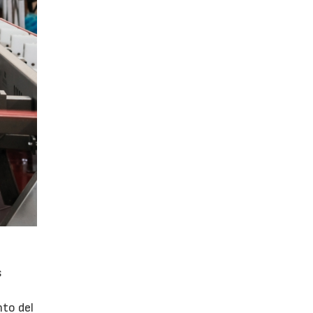
s
nto del