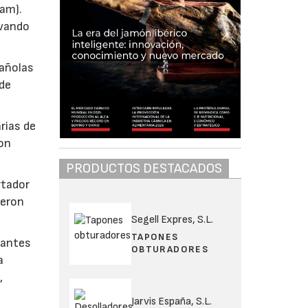
nam).
evando
pañolas
 de
rias de
con
PRODUCTOS DESTACADOS
rtador
ieron
Segell Expres, S.L.
TAPONES
 antes
OBTURADORES
a
,
Jarvis España, S.L.