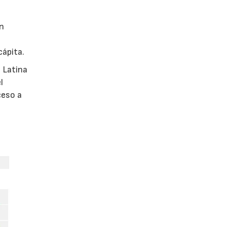
en
cápita.
 Latina
l
ceso a