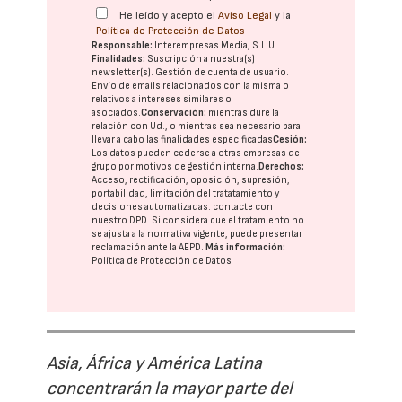
He leído y acepto el
Aviso Legal
y la
Política de Protección de Datos
Responsable:
Interempresas Media, S.L.U.
Finalidades:
Suscripción a nuestra(s)
newsletter(s). Gestión de cuenta de usuario.
Envío de emails relacionados con la misma o
relativos a intereses similares o
asociados.
Conservación:
mientras dure la
relación con Ud., o mientras sea necesario para
llevar a cabo las finalidades especificadas
Cesión:
Los datos pueden cederse a otras
empresas del
grupo
por motivos de gestión interna.
Derechos:
Acceso, rectificación, oposición, supresión,
portabilidad, limitación del tratatamiento y
decisiones automatizadas:
contacte con
nuestro DPD
. Si considera que el tratamiento no
se ajusta a la normativa vigente, puede presentar
reclamación ante la
AEPD
.
Más información:
Política de Protección de Datos
Asia, África y América Latina
concentrarán la mayor parte del