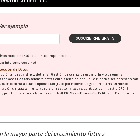
Deja un comentario
Ver ejemplo
SUSCRIBIRME GRATIS
ativos personalizados de interempresas.net
vía interempresas.net
otección de Datos
pción a nuestra(s) newsletter(s). Gestión de cuenta de usuario. Envío de emails
o asociados.
Conservación:
mientras dure la relación con Ud., o mientras sea necesario para
ueden cederse a otras
empresas del grupo
por motivos de gestión interna.
Derechos:
imitación del tratatamiento y decisiones automatizadas:
contacte con nuestro DPD
. Si
nte, puede presentar reclamación ante la
AEPD
.
Más información:
Política de Protección de
án la mayor parte del crecimiento futuro