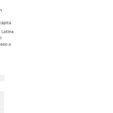
en
cápita.
 Latina
l
ceso a