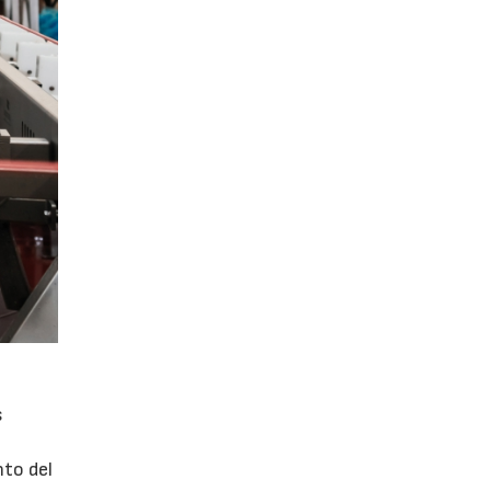
s
nto del