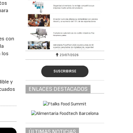
tos
para
tes con
la
 los
23/07/2026
SUSCRIBIRSE
ible y
ENLACES DESTACADOS
ecuados
ÚLTIMAS NOTICIAS