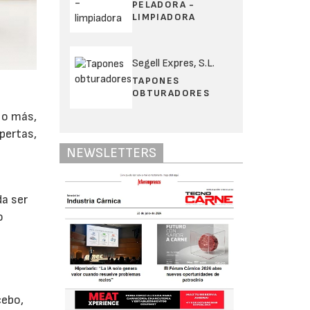
PELADORA -
LIMPIADORA
Segell Expres, S.L.
TAPONES
OBTURADORES
 o más,
pertas,
NEWSLETTERS
da ser
o
cebo,