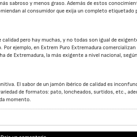
 más sabroso y menos graso. Además de estos conocimien
miendan al consumidor que exija un completo etiquetado 
 calidad pero hay muchas, y no todas son igual de exigen
lo. Por ejemplo, en Extrem Puro Extremadura comercializan 
ha de Extremadura, la más exigente a nivel nacional, según
23/07/2026
30/07/2026
initiva. El sabor de un jamón ibérico de calidad es inconfund
ariedad de formatos: pato, loncheados, surtidos, etc., ad
cada momento.