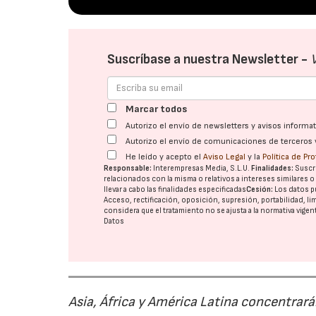
Suscríbase a nuestra Newsletter -
Marcar todos
Autorizo el envío de newsletters y avisos inform
Autorizo el envío de comunicaciones de terceros 
He leído y acepto el
Aviso Legal
y la
Política de Pr
Responsable:
Interempresas Media, S.L.U.
Finalidades:
Suscri
relacionados con la misma o relativos a intereses similares 
llevar a cabo las finalidades especificadas
Cesión:
Los datos p
Acceso, rectificación, oposición, supresión, portabilidad, l
considera que el tratamiento no se ajusta a la normativa vige
Datos
Asia, África y América Latina concentrar