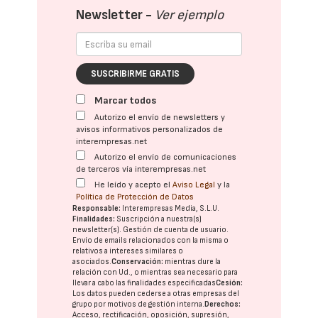
Newsletter -
Ver ejemplo
SUSCRIBIRME GRATIS
Marcar todos
Autorizo el envío de newsletters y
avisos informativos personalizados de
interempresas.net
Autorizo el envío de comunicaciones
de terceros vía interempresas.net
He leído y acepto el
Aviso Legal
y la
Política de Protección de Datos
Responsable:
Interempresas Media, S.L.U.
Finalidades:
Suscripción a nuestra(s)
newsletter(s). Gestión de cuenta de usuario.
Envío de emails relacionados con la misma o
relativos a intereses similares o
asociados.
Conservación:
mientras dure la
relación con Ud., o mientras sea necesario para
llevar a cabo las finalidades especificadas
Cesión:
Los datos pueden cederse a otras
empresas del
grupo
por motivos de gestión interna.
Derechos:
Acceso, rectificación, oposición, supresión,