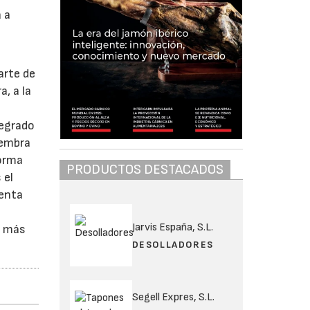
 a
arte de
, a la
tegrado
iembra
forma
PRODUCTOS DESTACADOS
 el
lenta
Jarvis España, S.L.
n más
DESOLLADORES
Segell Expres, S.L.