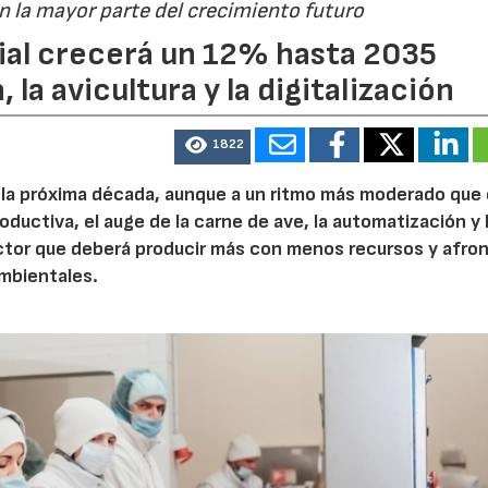
án la mayor parte del crecimiento futuro
dial crecerá un 12% hasta 2035
 la avicultura y la digitalización
1822
e la próxima década, aunque a un ritmo más moderado que
23/07/2026
30/07/2026
roductiva, el auge de la carne de ave, la automatización y 
ctor que deberá producir más con menos recursos y afron
ambientales.