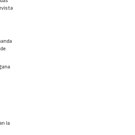
adas
evista
emanda
 de
 gana
an la