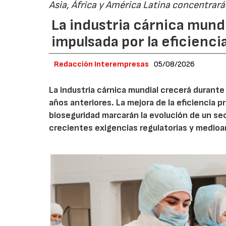
Asia, África y América Latina concentrar
La industria cárnica mun
impulsada por la eficiencia,
Redacción Interempresas
05/08/2026
La industria cárnica mundial crecerá durant
años anteriores. La mejora de la eficiencia p
bioseguridad marcarán la evolución de un se
crecientes exigencias regulatorias y medio