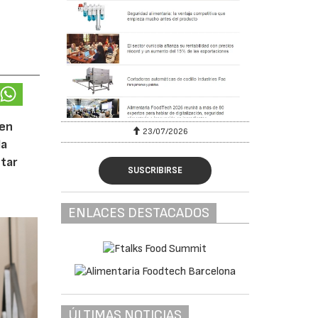
 en
23/07/2026
la
tar
SUSCRIBIRSE
ENLACES DESTACADOS
ÚLTIMAS NOTICIAS