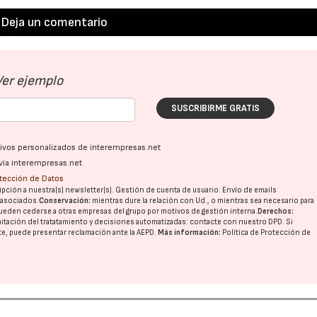
Deja un comentario
Ver ejemplo
SUSCRIBIRME GRATIS
ativos personalizados de interempresas.net
vía interempresas.net
otección de Datos
pción a nuestra(s) newsletter(s). Gestión de cuenta de usuario. Envío de emails
o asociados.
Conservación:
mientras dure la relación con Ud., o mientras sea necesario para
ueden cederse a otras
empresas del grupo
por motivos de gestión interna.
Derechos:
imitación del tratatamiento y decisiones automatizadas:
contacte con nuestro DPD
. Si
nte, puede presentar reclamación ante la
AEPD
.
Más información:
Política de Protección de