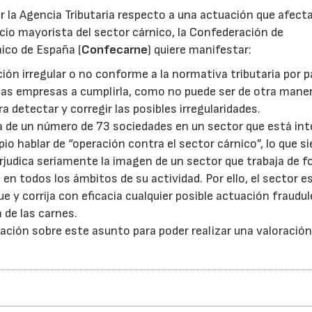
r la Agencia Tributaria respecto a una actuación que afecta
io mayorista del sector cárnico, la Confederación de
ico de España (
Confecarne
) quiere manifestar:
ón irregular o no conforme a la normativa tributaria por p
 las empresas a cumplirla, como no puede ser de otra manera
a detectar y corregir las posibles irregularidades.
la de un número de 73 sociedades en un sector que está in
io hablar de “operación contra el sector cárnico”, lo que s
rjudica seriamente la imagen de un sector que trabaja de 
en todos los ámbitos de su actividad. Por ello, el sector es
e y corrija con eficacia cualquier posible actuación fraudu
 de las carnes.
ción sobre este asunto para poder realizar una valoració