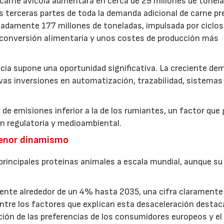
carne avícola aumentará en cerca de 29 millones de tonel
s terceras partes de toda la demanda adicional de carne pr
madamente 177 millones de toneladas, impulsada por ciclos
e conversión alimentaria y unos costes de producción más
ncia supone una oportunidad significativa. La creciente d
vas inversiones en automatización, trazabilidad, sistemas
 de emisiones inferior a la de los rumiantes, un factor que
ón regulatoria y medioambiental.
menor dinamismo
 principales proteínas animales a escala mundial, aunque su
ente alrededor de un 4% hasta 2035, una cifra claramente
. Entre los factores que explican esta desaceleración destac
ción de las preferencias de los consumidores europeos y el