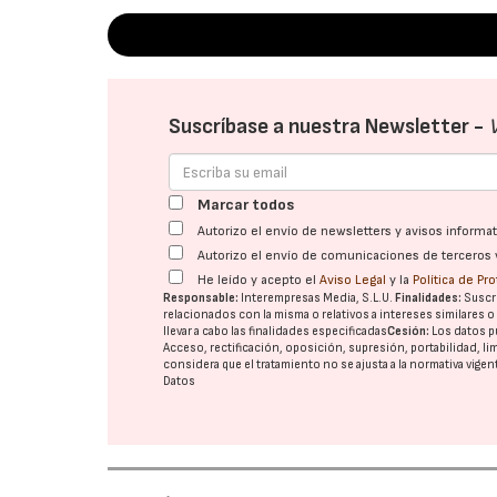
Suscríbase a nuestra Newsletter -
Marcar todos
Autorizo el envío de newsletters y avisos inform
Autorizo el envío de comunicaciones de terceros 
He leído y acepto el
Aviso Legal
y la
Política de Pr
Responsable:
Interempresas Media, S.L.U.
Finalidades:
Suscri
relacionados con la misma o relativos a intereses similares 
llevar a cabo las finalidades especificadas
Cesión:
Los datos p
Acceso, rectificación, oposición, supresión, portabilidad, l
considera que el tratamiento no se ajusta a la normativa vige
Datos