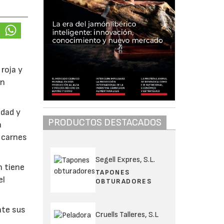
roja y
ón
edad y
PRODUCTOS DESTACADOS
a
e carnes
Segell Expres, S.L.
n tiene
TAPONES
el
OBTURADORES
nte sus
Cruells Talleres, S.L