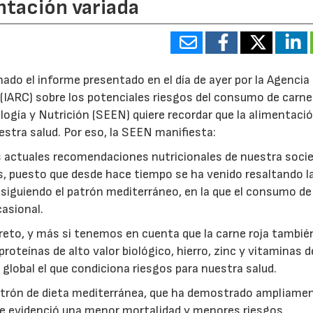
ntación variada
o el informe presentado en el día de ayer por la Agencia
r(IARC) sobre los potenciales riesgos del consumo de carne 
ogía y Nutrición (SEEN) quiere recordar que la alimentaci
uestra salud. Por eso, la SEEN manifiesta:
s actuales recomendaciones nutricionales de nuestra soci
s, puesto que desde hace tiempo se ha venido resaltando l
a siguiendo el patrón mediterráneo, en la que el consumo d
casional.
to, y más si tenemos en cuenta que la carne roja tambié
roteínas de alto valor biológico, hierro, zinc y vitaminas d
global el que condiciona riesgos para nuestra salud.
atrón de dieta mediterránea, que ha demostrado ampliame
e evidenció una menor mortalidad y menores riesgos