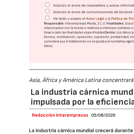
Autorizo el envío de newsletters y avisos inform
Autorizo el envío de comunicaciones de terceros 
He leído y acepto el
Aviso Legal
y la
Política de Pr
Responsable:
Interempresas Media, S.L.U.
Finalidades:
Suscri
relacionados con la misma o relativos a intereses similares 
llevar a cabo las finalidades especificadas
Cesión:
Los datos p
Acceso, rectificación, oposición, supresión, portabilidad, l
considera que el tratamiento no se ajusta a la normativa vige
Datos
Asia, África y América Latina concentrar
La industria cárnica mun
impulsada por la eficiencia,
Redacción Interempresas
05/08/2026
La industria cárnica mundial crecerá durant