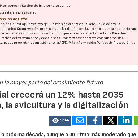
ativos personalizados de interempresas.net
vía interempresas.net
otección de Datos
pción a nuestra(s) newsletter(s). Gestión de cuenta de usuario. Envío de emails
o asociados.
Conservación:
mientras dure la relación con Ud., o mientras sea necesario para
ueden cederse a otras
empresas del grupo
por motivos de gestión interna.
Derechos:
imitación del tratatamiento y decisiones automatizadas:
contacte con nuestro DPD
. Si
nte, puede presentar reclamación ante la
AEPD
.
Más información:
Política de Protección de
23/07/2026
30/07/2026
án la mayor parte del crecimiento futuro
dial crecerá un 12% hasta 2035
 la avicultura y la digitalización
1844
e la próxima década, aunque a un ritmo más moderado que