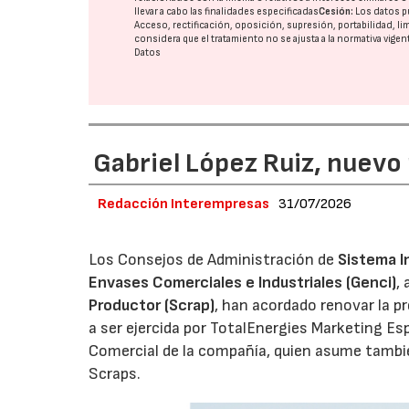
llevar a cabo las finalidades especificadas
Cesión:
Los datos p
Acceso, rectificación, oposición, supresión, portabilidad, l
considera que el tratamiento no se ajusta a la normativa vige
Datos
Gabriel López Ruiz, nuevo
Redacción Interempresas
31/07/2026
Los Consejos de Administración de
Sistema I
Envases Comerciales e Industriales (Genci)
,
Productor (Scrap)
, han acordado renovar la p
a ser ejercida por TotalEnergies Marketing Esp
Comercial de la compañía, quien asume tambié
Scraps.