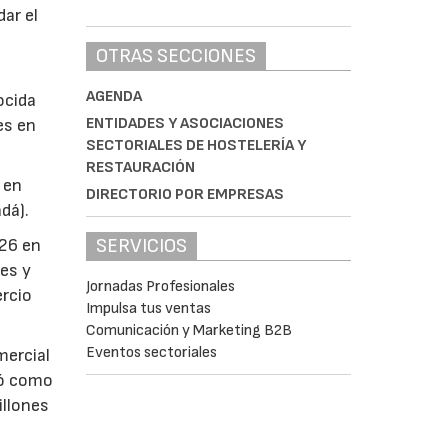
dar el
OTRAS SECCIONES
AGENDA
ocida
ENTIDADES Y ASOCIACIONES
es en
SECTORIALES DE HOSTELERÍA Y
RESTAURACIÓN
 en
DIRECTORIO POR EMPRESAS
dá).
SERVICIOS
026 en
es y
Jornadas Profesionales
ercio
Impulsa tus ventas
Comunicación y Marketing B2B
Eventos sectoriales
mercial
nó como
illones