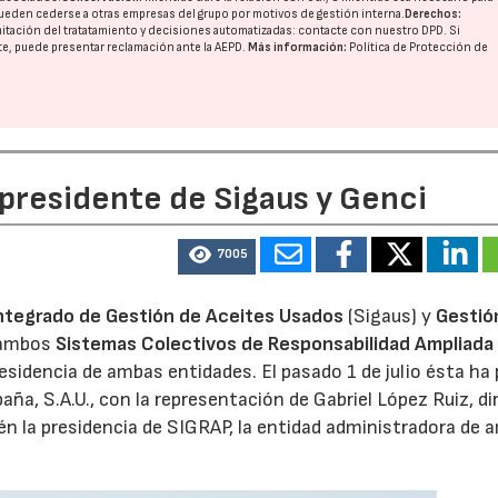
ueden cederse a otras
empresas del grupo
por motivos de gestión interna.
Derechos:
imitación del tratatamiento y decisiones automatizadas:
contacte con nuestro DPD
. Si
nte, puede presentar reclamación ante la
AEPD
.
Más información:
Política de Protección de
 presidente de Sigaus y Genci
7005
ntegrado de Gestión de Aceites Usados
(Sigaus) y
Gestió
 ambos
Sistemas Colectivos de Responsabilidad Ampliada 
residencia de ambas entidades. El pasado 1 de julio ésta ha
aña, S.A.U., con la representación de Gabriel López Ruiz, di
n la presidencia de SIGRAP, la entidad administradora de