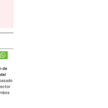
n de
del
 pasado
rector
 ambos