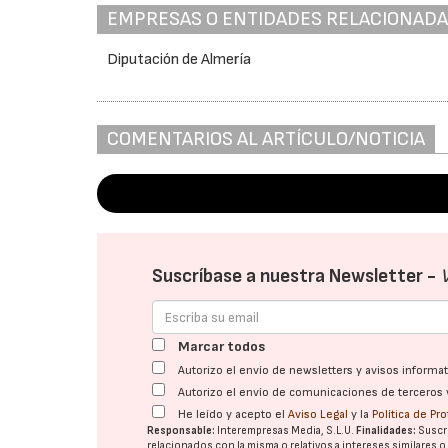
EMPRESAS O ENTIDADES RELACIONAD
Diputación de Almería
COMENTARIOS AL ARTÍCULO/NOTICIA
Suscríbase a nuestra Newsletter -
Marcar todos
Autorizo el envío de newsletters y avisos inform
Autorizo el envío de comunicaciones de terceros 
He leído y acepto el
Aviso Legal
y la
Política de Pr
Responsable:
Interempresas Media, S.L.U.
Finalidades:
Suscri
relacionados con la misma o relativos a intereses similares 