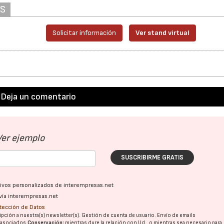
AS
Solicitar información
Ver stand virtual
Deja un comentario
Ver ejemplo
SUSCRIBIRME GRATIS
ativos personalizados de interempresas.net
vía interempresas.net
otección de Datos
pción a nuestra(s) newsletter(s). Gestión de cuenta de usuario. Envío de emails
o asociados.
Conservación:
mientras dure la relación con Ud., o mientras sea necesario para