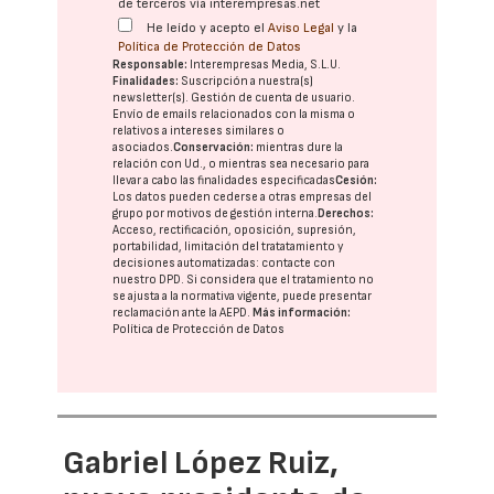
de terceros vía interempresas.net
He leído y acepto el
Aviso Legal
y la
Política de Protección de Datos
Responsable:
Interempresas Media, S.L.U.
Finalidades:
Suscripción a nuestra(s)
newsletter(s). Gestión de cuenta de usuario.
Envío de emails relacionados con la misma o
relativos a intereses similares o
asociados.
Conservación:
mientras dure la
relación con Ud., o mientras sea necesario para
llevar a cabo las finalidades especificadas
Cesión:
Los datos pueden cederse a otras
empresas del
grupo
por motivos de gestión interna.
Derechos:
Acceso, rectificación, oposición, supresión,
portabilidad, limitación del tratatamiento y
decisiones automatizadas:
contacte con
nuestro DPD
. Si considera que el tratamiento no
se ajusta a la normativa vigente, puede presentar
reclamación ante la
AEPD
.
Más información:
Política de Protección de Datos
Gabriel López Ruiz,