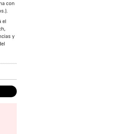
ama con
s.).
 el
ch,
ncias y
del