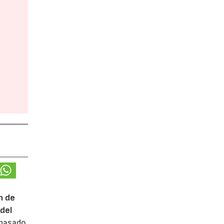
n de
del
 pasado