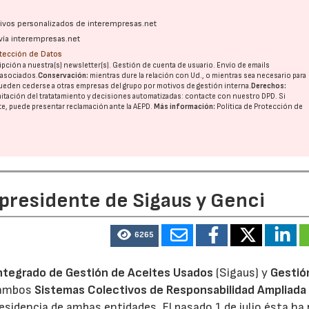
ativos personalizados de interempresas.net
vía interempresas.net
otección de Datos
pción a nuestra(s) newsletter(s). Gestión de cuenta de usuario. Envío de emails
o asociados.
Conservación:
mientras dure la relación con Ud., o mientras sea necesario para
ueden cederse a otras
empresas del grupo
por motivos de gestión interna.
Derechos:
imitación del tratatamiento y decisiones automatizadas:
contacte con nuestro DPD
. Si
nte, puede presentar reclamación ante la
AEPD
.
Más información:
Política de Protección de
 presidente de Sigaus y Genci
6265
ntegrado de Gestión de Aceites Usados
(Sigaus) y
Gestió
 ambos
Sistemas Colectivos de Responsabilidad Ampliada 
residencia de ambas entidades. El pasado 1 de julio ésta ha