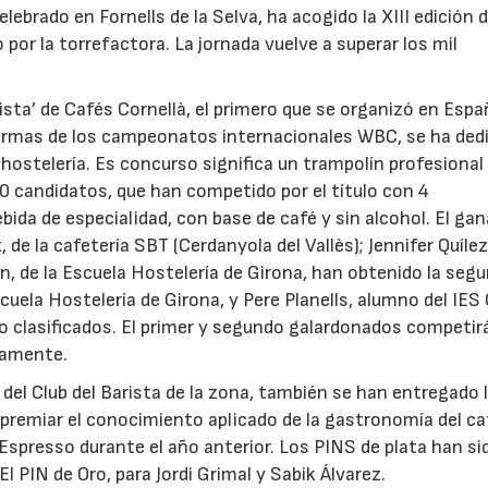
brado en Fornells de la Selva, ha acogido la XIII edición d
 por la torrefactora. La jornada vuelve a superar los mil
sta’ de Cafés Cornellà, el primero que se organizó en Espa
normas de los campeonatos internacionales WBC, se ha ded
hostelería. Es concurso significa un trampolín profesional
0 candidatos, que han competido por el título con 4
04/06/2026
02/07/2026
ida de especialidad, con base de café y sin alcohol. El ga
, de la cafetería SBT (Cerdanyola del Vallès); Jennifer Quílez
an, de la Escuela Hostelería de Girona, han obtenido la seg
uela Hostelería de Girona, y Pere Planells, alumno del IES 
to clasificados. El primer y segundo galardonados competir
mamente.
del Club del Barista de la zona, también se han entregado 
 premiar el conocimiento aplicado de la gastronomía del ca
 Espresso durante el año anterior. Los PINS de plata han si
El PIN de Oro, para Jordi Grimal y Sabik Álvarez.