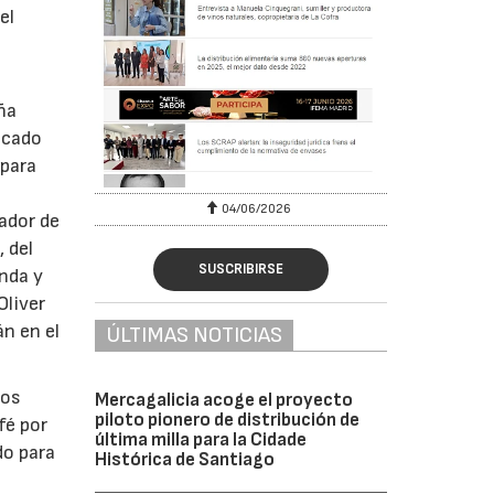
el
ña
icado
 para
04/06/2026
nador de
, del
SUSCRIBIRSE
unda y
Oliver
án en el
ÚLTIMAS NOTICIAS
los
Mercagalicia acoge el proyecto
piloto pionero de distribución de
fé por
última milla para la Cidade
do para
Histórica de Santiago