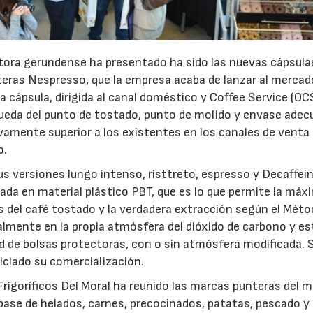
tora gerundense ha presentado ha sido las nuevas cápsula
teras Nespresso, que la empresa acaba de lanzar al mercad
cápsula, dirigida al canal doméstico y Coffee Service (OCS
queda del punto de tostado, punto de molido y envase ade
vamente superior a los existentes en los canales de venta
o.
us versiones lungo intenso, risttreto, espresso y Decaffei
ada en material plástico PBT, que es lo que permite la máx
s del café tostado y la verdadera extracción según el Mét
almente en la propia atmósfera del dióxido de carbono y es
 de bolsas protectoras, con o sin atmósfera modificada. 
niciado su comercialización.
 Frigoríficos Del Moral ha reunido las marcas punteras del 
a base de helados, carnes, precocinados, patatas, pescado y