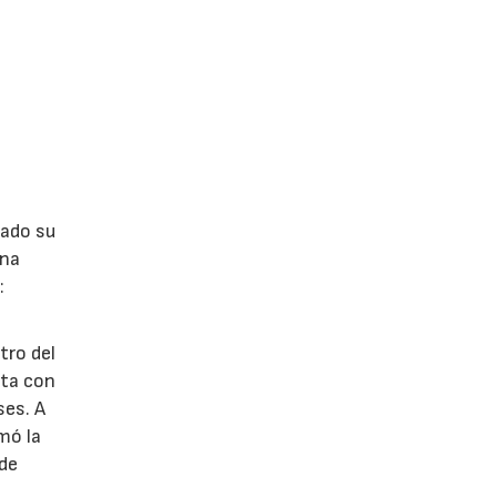
lado su
ina
:
tro del
nta con
ses. A
omó la
 de