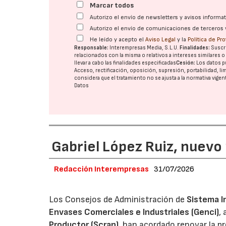
Marcar todos
Autorizo el envío de newsletters y avisos inform
Autorizo el envío de comunicaciones de terceros 
He leído y acepto el
Aviso Legal
y la
Política de Pr
Responsable:
Interempresas Media, S.L.U.
Finalidades:
Suscri
relacionados con la misma o relativos a intereses similares 
llevar a cabo las finalidades especificadas
Cesión:
Los datos p
Acceso, rectificación, oposición, supresión, portabilidad, l
considera que el tratamiento no se ajusta a la normativa vige
Datos
Gabriel López Ruiz, nuevo
Redacción Interempresas
31/07/2026
Los Consejos de Administración de
Sistema I
Envases Comerciales e Industriales (Genci)
,
Productor (Scrap)
, han acordado renovar la p