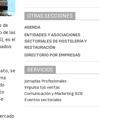
OTRAS SECCIONES
s de
AGENDA
o de las
ENTIDADES Y ASOCIACIONES
), es el
SECTORIALES DE HOSTELERÍA Y
cuados
RESTAURACIÓN
DIRECTORIO POR EMPRESAS
SERVICIOS
nato, se
ima
Jornadas Profesionales
odo
Impulsa tus ventas
to
Comunicación y Marketing B2B
Se
Eventos sectoriales
mercado