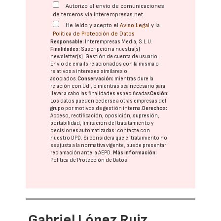
Autorizo el envío de comunicaciones
de terceros vía interempresas.net
He leído y acepto el
Aviso Legal
y la
Política de Protección de Datos
Responsable:
Interempresas Media, S.L.U.
Finalidades:
Suscripción a nuestra(s)
newsletter(s). Gestión de cuenta de usuario.
Envío de emails relacionados con la misma o
relativos a intereses similares o
asociados.
Conservación:
mientras dure la
relación con Ud., o mientras sea necesario para
llevar a cabo las finalidades especificadas
Cesión:
Los datos pueden cederse a otras
empresas del
grupo
por motivos de gestión interna.
Derechos:
Acceso, rectificación, oposición, supresión,
portabilidad, limitación del tratatamiento y
decisiones automatizadas:
contacte con
nuestro DPD
. Si considera que el tratamiento no
se ajusta a la normativa vigente, puede presentar
reclamación ante la
AEPD
.
Más información:
Política de Protección de Datos
Gabriel López Ruiz,